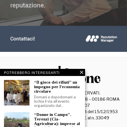
POTREBBERO INTERESSARTI
“Il gioco dei rifiuti” un
impegno per l’economia
circolare
©
2026
- TUTTI I DIRITTI RISERVATI.
Domani e dopodomani a
La Discussione S.r.l. – Piazza Capranica, 78 – 00186 ROMA
Ischia il via all’evento
C.F. e P. IVA 15045971007
organizzato dal…
Registrazione Tribunale di Roma n. 3628 del 15/12/1953
“Donne in Campo”.
La società editrice è iscritta al R.O.C. al n. 33049
Terenzi (Cia-
Agricoltura): imprese al