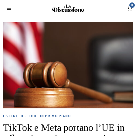
0
ESTERI
·
HI-TECH
·
IN PRIMO PIANO
TikTok e Meta portano l’UE in