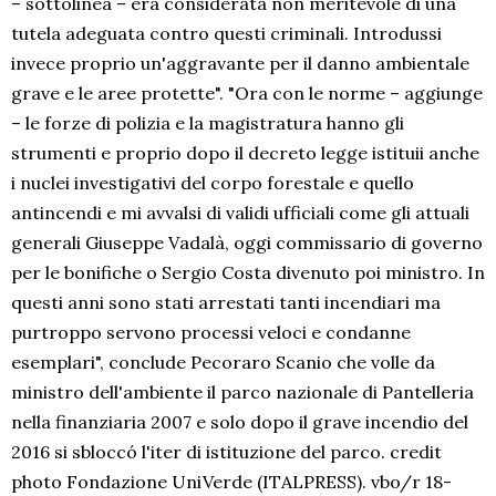
– sottolinea – era considerata non meritevole di una
tutela adeguata contro questi criminali. Introdussi
invece proprio un'aggravante per il danno ambientale
grave e le aree protette". "Ora con le norme – aggiunge
– le forze di polizia e la magistratura hanno gli
strumenti e proprio dopo il decreto legge istituii anche
i nuclei investigativi del corpo forestale e quello
antincendi e mi avvalsi di validi ufficiali come gli attuali
generali Giuseppe Vadalà, oggi commissario di governo
per le bonifiche o Sergio Costa divenuto poi ministro. In
questi anni sono stati arrestati tanti incendiari ma
purtroppo servono processi veloci e condanne
esemplari", conclude Pecoraro Scanio che volle da
ministro dell'ambiente il parco nazionale di Pantelleria
nella finanziaria 2007 e solo dopo il grave incendio del
2016 si sbloccó l'iter di istituzione del parco. credit
photo Fondazione UniVerde (ITALPRESS). vbo/r 18-