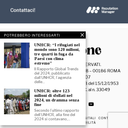
POTREBBERO INTERESSARTI
UNHCR: “I rifugiati nel
mondo sono 120 milioni,
tre quarti in fuga da
Paesi con clima
estremo”
©
2026
- TUTTI I DIRITTI RISERVATI.
Il Rapporto Global Trends
La Discussione S.r.l. – Piazza Capranica, 78 – 00186 ROMA
del 2024, pubblicato
C.F. e P. IVA 15045971007
dall’UNHCR, l’agenzia
delle…
Registrazione Tribunale di Roma n. 3628 del 15/12/1953
La società editrice è iscritta al R.O.C. al n. 33049
UNHCR: oltre 123
milioni di sfollati nel
2024, un dramma senza
fine
Secondo l’ultimo rapporto
dell’UNHCR, alla fine del
PRIVACY & COOKIE POLICY
EDIZIONI DIGITALI
CONTATTI
2024 si contavano,…
DICHIARAZIONE DI ACCESSIBILITÀ