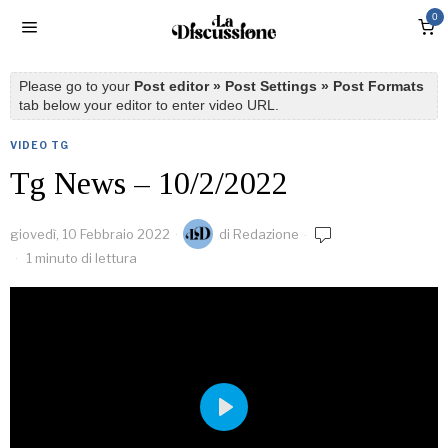
0
Please go to your
Post editor » Post Settings » Post Formats
tab below your editor to enter video URL.
VIDEO TG
Tg News – 10/2/2022
giovedì, 10 Febbraio 2022
di
Redazione
1 minuto di lettura
PLAY