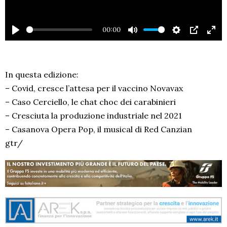
00:00
PLAY
MUTE
SETTINGS
PIP
EN
FU
In questa edizione:
– Covid, cresce l’attesa per il vaccino Novavax
– Caso Cerciello, le chat choc dei carabinieri
– Cresciuta la produzione industriale nel 2021
– Casanova Opera Pop, il musical di Red Canzian
gtr/