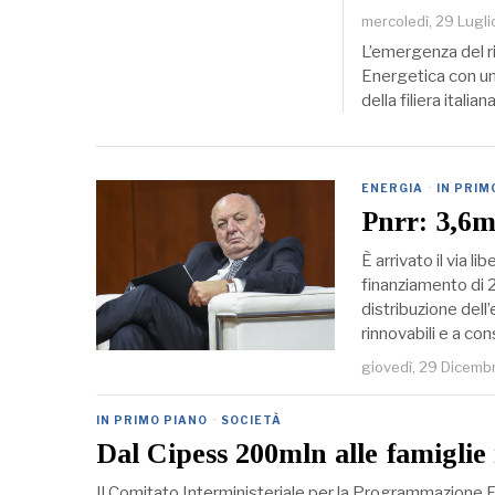
mercoledì, 29 Lugl
L’emergenza del ri
Energetica con una 
della filiera italia
ENERGIA
·
IN PRIM
Pnrr: 3,6m
È arrivato il via l
finanziamento di 2
distribuzione dell’
rinnovabili e a co
giovedì, 29 Dicemb
IN PRIMO PIANO
·
SOCIETÀ
Dal Cipess 200mln alle famiglie 
Il Comitato Interministeriale per la Programmazione 