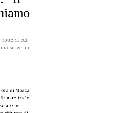
rmiamo
rotte di cui
i ma serve un
8 ora di Mosca”
firmato tra le
sciato ieri
 rifiutato di