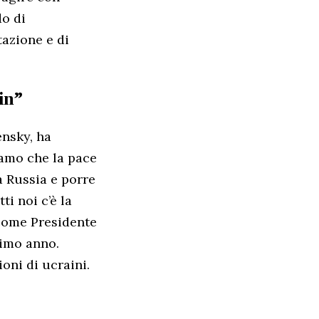
do di
tazione e di
in”
ensky, ha
iamo che la pace
a Russia e porre
ti noi c’è la
 come Presidente
simo anno.
oni di ucraini.