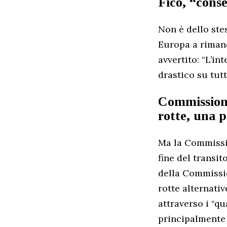
Fico, “cons
Non è dello ste
Europa a rimane
avvertito: “L’in
drastico su tutt
Commissione
rotte, una p
Ma la Commissio
fine del transit
della Commissio
rotte alternati
attraverso i “qu
principalmente 