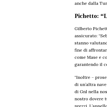
anche dalla Tur
Pichetto: “L
Gilberto Pichet
assicurato: “Se
stanno valutand
fine di affronta
come Mase e co
garantendo il c
“Inoltre – prose
di un’altra nav
di Gnl nella nos
nostro dovere tu
prezzi. L’appel