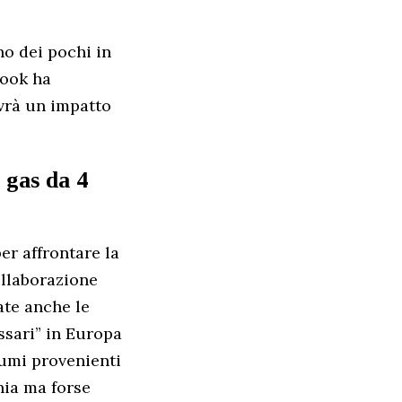
no dei pochi in
book ha
avrà un impatto
 gas da 4
r affrontare la
collaborazione
ate anche le
ssari” in Europa
lumi provenienti
nia ma forse