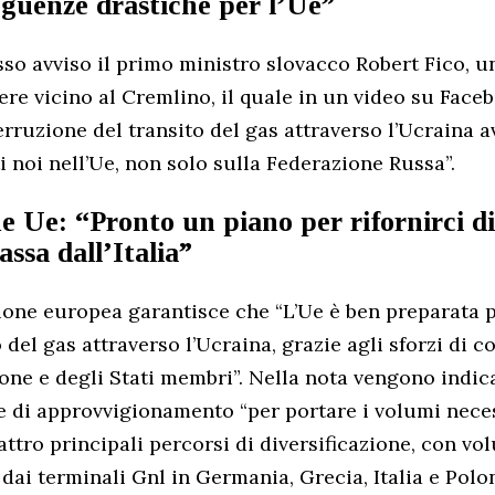
eguenze drastiche per l’Ue”
sso avviso il primo ministro slovacco Robert Fico, u
re vicino al Cremlino, il quale in un video su Face
terruzione del transito del gas attraverso l’Ucraina 
i noi nell’Ue, non solo sulla Federazione Russa”.
 Ue: “Pronto un piano per rifornirci di
assa dall’Italia”
ne europea garantisce che “L’Ue è ben preparata pe
o del gas attraverso l’Ucraina, grazie agli sforzi di 
ne e degli Stati membri”. Nella nota vengono indic
ve di approvvigionamento “per portare i volumi nece
attro principali percorsi di diversificazione, con vo
dai terminali Gnl in Germania, Grecia, Italia e Polo