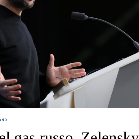
IANO
el gas russo. Zelensky