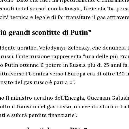
cordi in tal senso” con la Russia, l’azienda “ha pers
ità tecnica e legale di far transitare il gas attravers
iù grandi sconfitte di Putin”
idente ucraino, Volodymyr Zelensky, che denuncia il
russi, l’interruzione rappresenta “una delle più gra
 Putin ottenne il potere in Russia più di 25 anni fa
ttraverso l’Ucraina verso l’Europa era di oltre 130 m
ansito del gas russo è pari a 0”.
no il ministro ucraino dell’Energia, Guerman Galus
tto il transito del gas russo, un evento storico. La 
i e subirà perdite finanziarie”.