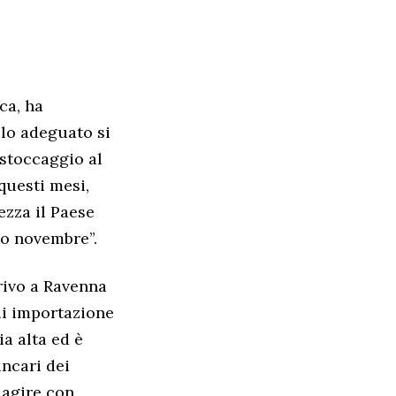
ca, ha
llo adeguato si
 stoccaggio al
 questi mesi,
zza il Paese
mo novembre”.
rrivo a Ravenna
di importazione
ia alta ed è
incari dei
 agire con