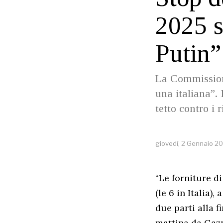
2025 s
Putin”
La Commissione
una italiana”.
tetto contro i r
giovedì, 2 Gennaio 2
“Le forniture di
(le 6 in Italia)
due parti alla f
mattina da Gazp