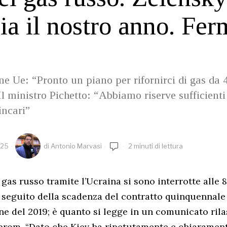
ia il nostro anno. Fe
 Ue: “Pronto un piano per rifornirci di gas da 4 
 Il ministro Pichetto: “Abbiamo riserve sufficient
incari”
025
di
Antonio Marvasi
2 minuti di lettura
 gas russo tramite l’Ucraina si sono interrotte alle 
, a seguito della scadenza del contratto quinquennale 
ine del 2019; è quanto si legge in un comunicato rila
rom. “Dato che Kiev ha ripetutamente e chiaramente