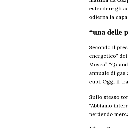
estendere gli ac
odierna la capac
“una delle p
Secondo il pres
energetico” dei 
Mosca”. “Quando
annuale di gas a
cubi. Oggi il tr
Sullo stesso to
“Abbiamo interro
perdendo mercat