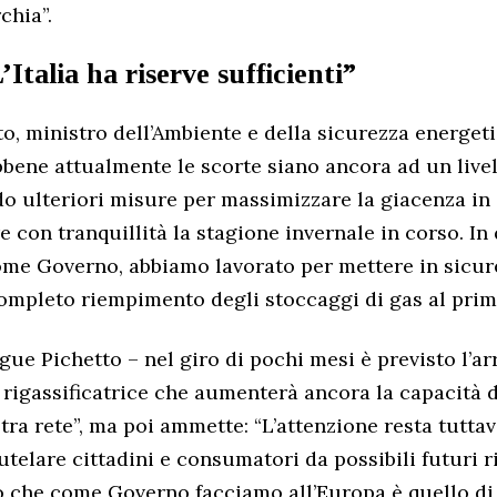
chia”.
’Italia ha riserve sufficienti”
to, ministro dell’Ambiente e della sicurezza energeti
bbene attualmente le scorte siano ancora ad un live
o ulteriori misure per massimizzare la giacenza in
re con tranquillità la stagione invernale in corso. In
me Governo, abbiamo lavorato per mettere in sicure
ompleto riempimento degli stoccaggi di gas al pri
gue Pichetto – nel giro di pochi mesi è previsto l’a
e rigassificatrice che aumenterà ancora la capacità 
tra rete”, ma poi ammette: “L’attenzione resta tuttav
telare cittadini e consumatori da possibili futuri r
lo che come Governo facciamo all’Europa è quello di