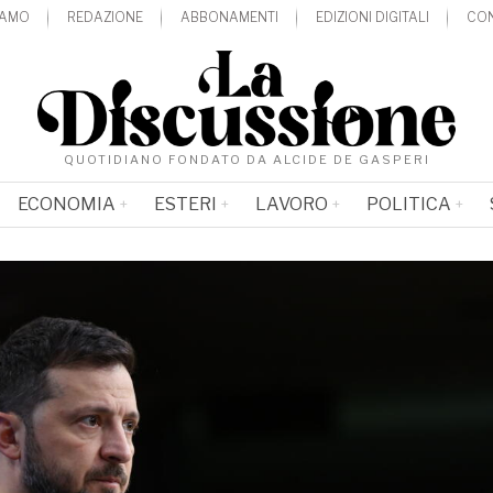
IAMO
REDAZIONE
ABBONAMENTI
EDIZIONI DIGITALI
CON
QUOTIDIANO FONDATO DA ALCIDE DE GASPERI
ECONOMIA
ESTERI
LAVORO
POLITICA