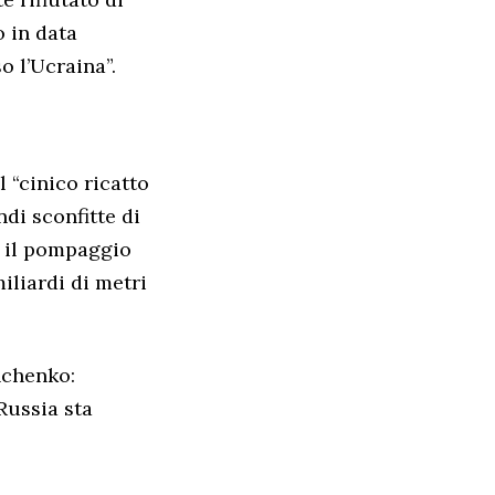
o in data
o l’Ucraina”.
 “cinico ricatto
ndi sconfitte di
, il pompaggio
iliardi di metri
hchenko:
Russia sta