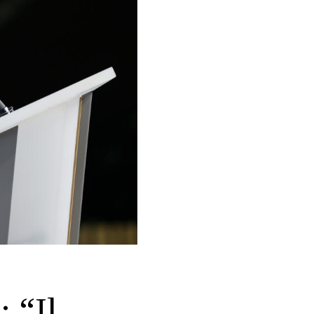
: “Il