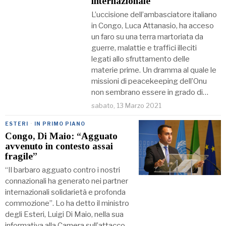
internazionale
L’uccisione dell’ambasciatore italiano
in Congo, Luca Attanasio, ha acceso
un faro su una terra martoriata da
guerre, malattie e traffici illeciti
legati allo sfruttamento delle
materie prime. Un dramma al quale le
missioni di peacekeeping dell’Onu
non sembrano essere in grado di…
sabato, 13 Marzo 2021
ESTERI
·
IN PRIMO PIANO
Congo, Di Maio: “Agguato
avvenuto in contesto assai
fragile”
“Il barbaro agguato contro i nostri
connazionali ha generato nei partner
internazionali solidarietà e profonda
commozione”. Lo ha detto il ministro
degli Esteri, Luigi Di Maio, nella sua
informativa alla Camera sull’attacco