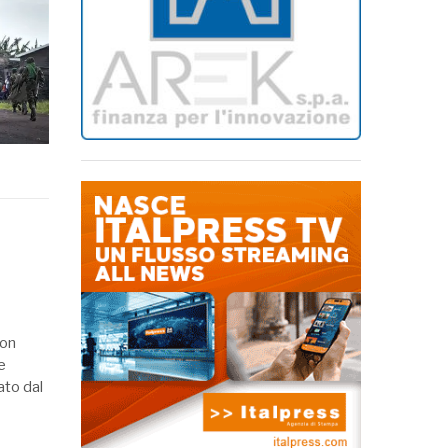
con
e
ato dal