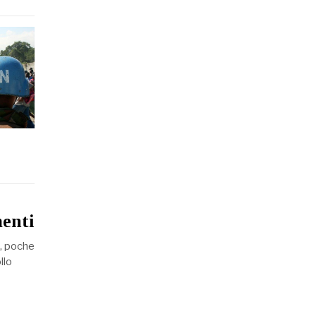
menti
e, poche
llo