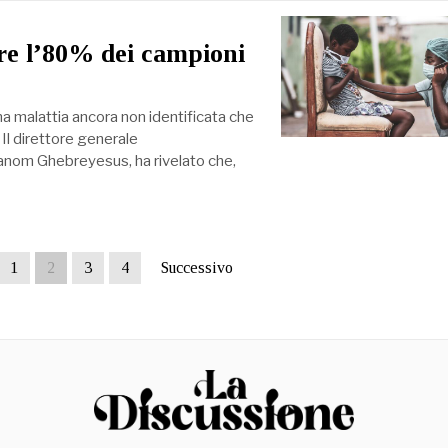
tre l’80% dei campioni
 malattia ancora non identificata che
 Il direttore generale
hanom Ghebreyesus, ha rivelato che,
1
2
3
4
Successivo