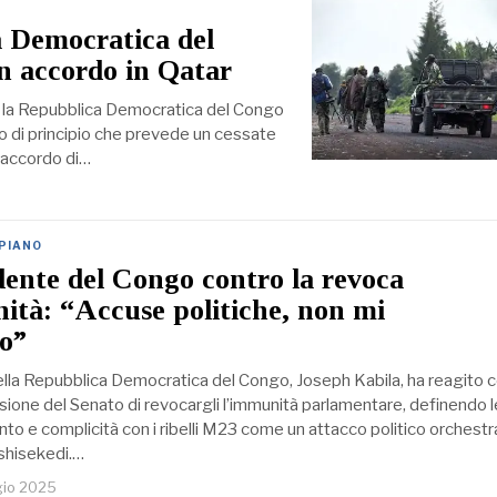
a Democratica del
n accordo in Qatar
, la Repubblica Democratica del Congo
o di principio che prevede un cessate
n accordo di…
 PIANO
dente del Congo contro la revoca
ità: “Accuse politiche, non mi
o”
ella Repubblica Democratica del Congo, Joseph Kabila, ha reagito 
sione del Senato di revocargli l’immunità parlamentare, definendo l
to e complicità con i ribelli M23 come un attacco politico orchestr
Tshisekedi.…
gio 2025