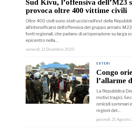
Sud Kivu, l’offensiva dell’M23
provoca oltre 400 vittime civili
Oltre 400 civili sono stati uccisi nell’est della Repub
all’intensificarsi dell’offensiva del gruppo armato M2
fonti regionali, che parlano di un’operazione su larga s
epicentro nella…
venerdì, 12 Dicembre 2025
ESTERI
Congo orien
l’allarme 
La Repubblica Demo
motivi tragici. S
omicidi sommari e 
regioni del…
giovedì, 21 Agosto