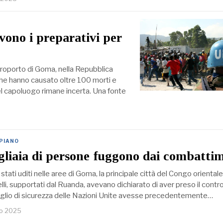
vono i preparativi per
eroporto di Goma, nella Repubblica
he hanno causato oltre 100 morti e
 del capoluogo rimane incerta. Una fonte
 PIANO
liaia di persone fuggono dai combatti
 stati uditi nelle aree di Goma, la principale città del Congo oriental
elli, supportati dal Ruanda, avevano dichiarato di aver preso il contro
nsiglio di sicurezza delle Nazioni Unite avesse precedentemente…
io 2025