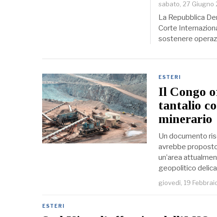
sabato, 27 Giugno
La Repubblica Dem
Corte Internazional
sostenere operazi
ESTERI
Il Congo o
tantalio c
minerario
Un documento rise
avrebbe proposto a
un’area attualment
geopolitico delica
giovedì, 19 Febbra
ESTERI