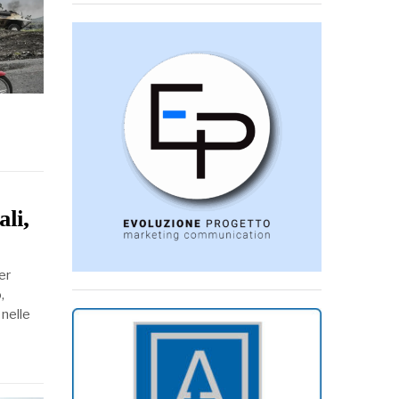
ali,
er
,
 nelle