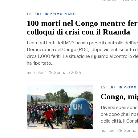
ESTERI
·
IN PRIMO PIANO
100 morti nel Congo mentre fer
colloqui di crisi con il Ruanda
I combattenti dell’M23 hanno preso il controllo dell’a
Democratica del Congo (RDC), dopo violenti scontri c
circa 1.000 feriti. La situazione riguardo al controllo
ha riportato…
mercoledì, 29 Gennaio 2025
ESTERI
·
IN PRIMO
Congo, mig
Diversi spari sono
ore dopo che i rib
della città. Il Co
martedì, 28 Genna