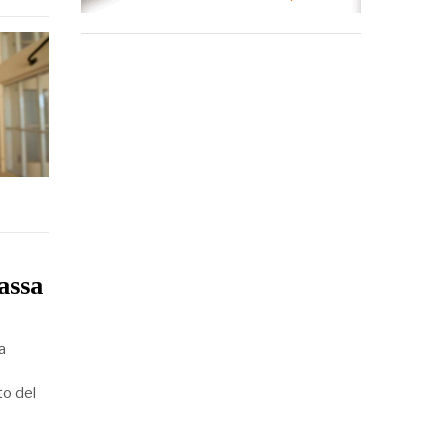
assa
a
to del