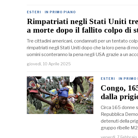
ESTERI
·
IN PRIMO PIANO
Rimpatriati negli Stati Uniti t
a morte dopo il fallito colpo di 
Tre cittadini americani, condannati per un tentato colp
rimpatriati negli Stati Uniti dopo che la loro pena di mo
uomini sconteranno la pena negli USA grazie a un ac
giovedì, 10 Aprile 2025
ESTERI
·
IN PRIMO
Congo, 165
dalla prig
Circa 165 donne s
Repubblica Democr
detenuti della pr
gruppo ribelle M
venerdì, 7 Febbrai