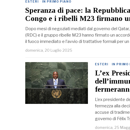
ESTERI
·
IN PRIMO PIANO
Speranza di pace: la Repubblic
Congo e i ribelli M23 firmano u
Dopo mesi di negoziati mediati dal governo del Qatar
(RDC) e il gruppo ribelle M23 hanno firmato un accord
il fuoco immediato e l’avvio di trattative formali per u
domenica, 20 Luglio 2025
ESTERI
·
IN PRIMO
L’ex Presi
dell’immun
fermerann
L’ex presidente d
fermezza alla deci
accuse di tradimen
governo di Félix 
domenica, 25 Mag