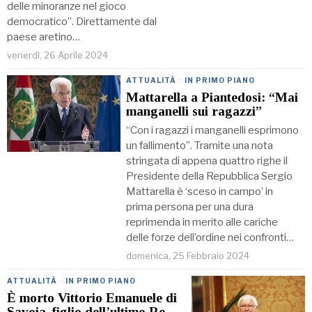
delle minoranze nel gioco
democratico”. Direttamente dal
paese aretino…
venerdì, 26 Aprile 2024
ATTUALITÀ
·
IN PRIMO PIANO
Mattarella a Piantedosi: “Mai
manganelli sui ragazzi”
“Con i ragazzi i manganelli esprimono
un fallimento”. Tramite una nota
stringata di appena quattro righe il
Presidente della Repubblica Sergio
Mattarella è ‘sceso in campo’ in
prima persona per una dura
reprimenda in merito alle cariche
delle forze dell’ordine nei confronti…
domenica, 25 Febbraio 2024
ATTUALITÀ
·
IN PRIMO PIANO
È morto Vittorio Emanuele di
Savoia, figlio dell’ultimo Re