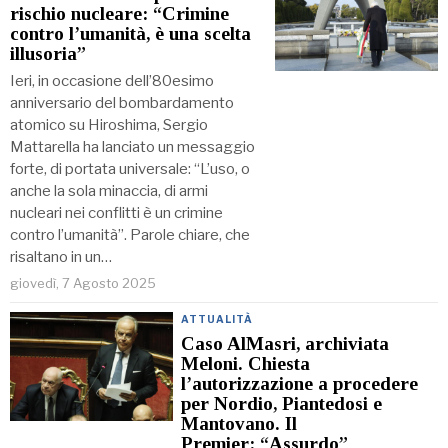
rischio nucleare: “Crimine
contro l’umanità, è una scelta
illusoria”
Ieri, in occasione dell’80esimo
anniversario del bombardamento
atomico su Hiroshima, Sergio
Mattarella ha lanciato un messaggio
forte, di portata universale: “L’uso, o
anche la sola minaccia, di armi
nucleari nei conflitti è un crimine
contro l’umanità”. Parole chiare, che
risaltano in un…
giovedì, 7 Agosto 2025
ATTUALITÀ
Caso AlMasri, archiviata
Meloni. Chiesta
l’autorizzazione a procedere
per Nordio, Piantedosi e
Mantovano. Il
Premier: “Assurdo”