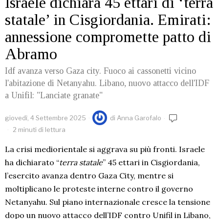
Israele dichiara 45 ettari di ‘terra
statale’ in Cisgiordania. Emirati:
annessione compromette patto di
Abramo
Idf avanza verso Gaza city. Fuoco ai cassonetti vicino
l'abitazione di Netanyahu. Libano, nuovo attacco dell'IDF
a Unifil: "Lanciate granate"
giovedì, 4 Settembre 2025
di
Anna Garofalo
2 minuti di lettura
La crisi mediorientale si aggrava su più fronti. Israele
ha dichiarato “
terra statale
” 45 ettari in Cisgiordania,
l’esercito avanza dentro Gaza City, mentre si
moltiplicano le proteste interne contro il governo
Netanyahu. Sul piano internazionale cresce la tensione
dopo un nuovo attacco dell’IDF contro Unifil in Libano,