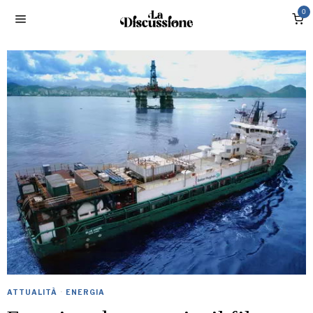
0
ATTUALITÀ
·
ENERGIA