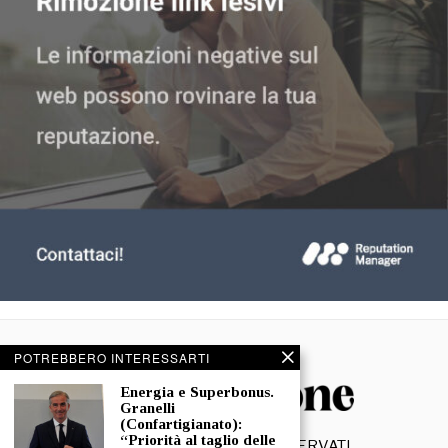
POTREBBERO INTERESSARTI
Energia e Superbonus.
Granelli
(Confartigianato):
“Priorità al taglio delle
©
2026
- TUTTI I DIRITTI RISERVATI.