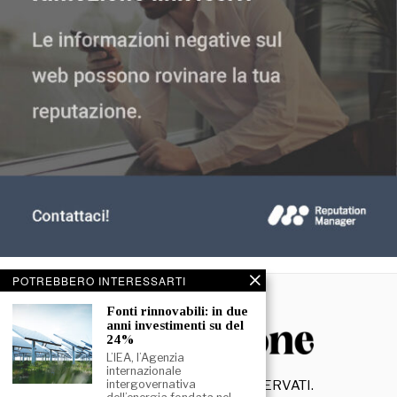
POTREBBERO INTERESSARTI
Fonti rinnovabili: in due
anni investimenti su del
24%
L’IEA, l’Agenzia
internazionale
©
2026
- TUTTI I DIRITTI RISERVATI.
intergovernativa