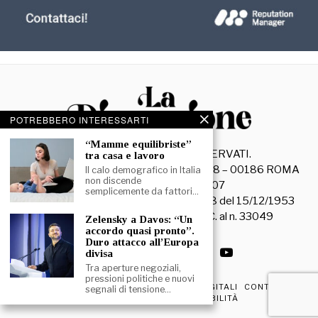
POTREBBERO INTERESSARTI
“Mamme equilibriste”
©
2026
- TUTTI I DIRITTI RISERVATI.
tra casa e lavoro
La Discussione S.r.l. – Piazza Capranica, 78 – 00186 ROMA
Il calo demografico in Italia
non discende
C.F. e P. IVA 15045971007
semplicemente da fattori…
Registrazione Tribunale di Roma n. 3628 del 15/12/1953
La società editrice è iscritta al R.O.C. al n. 33049
Zelensky a Davos: “Un
accordo quasi pronto”.
Duro attacco all’Europa
divisa
Tra aperture negoziali,
pressioni politiche e nuovi
PRIVACY & COOKIE POLICY
EDIZIONI DIGITALI
CONTATTI
segnali di tensione…
DICHIARAZIONE DI ACCESSIBILITÀ