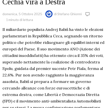
Cechia vira a Destra
domenica, 5 Ottobre 2025
di
Stefano Ghionni
1 minuto di lettura
Il miliardario populista Andrej Babiš ha vinto le elezioni
parlamentari in Repubblica Ceca, segnando un ritorno
politico che potrebbe ridisegnare gli equilibri interni ed
europei del Paese. Il suo movimento ANO (Azione dei
cittadini insoddisfatti) ha ottenuto circa il 35% dei voti,
superando nettamente la coalizione di centrodestra
Spolu, guidata dal premier uscente Petr Fiala, ferma al
22,6%. Pur non avendo raggiunto la maggioranza
assoluta, Babiš si prepara a formare un governo
cercando alleanze con forze euroscettiche e di
estrema destra, come Libertà e Democrazia Diretta
(SPD) e il movimento anti-ambientalista Automobilisti
per se stessi. La nuova configurazione parlamentare