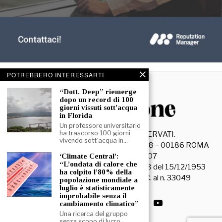
POTREBBERO INTERESSARTI
“Dott. Deep” riemerge
dopo un record di 100
giorni vissuti sott’acqua
in Florida
Un professore universitario
ha trascorso 100 giorni
©
2026
- TUTTI I DIRITTI RISERVATI.
vivendo sott’acqua in…
La Discussione S.r.l. – Piazza Capranica, 78 – 00186 ROMA
C.F. e P. IVA 15045971007
‘Climate Central’:
“L’ondata di calore che
Registrazione Tribunale di Roma n. 3628 del 15/12/1953
ha colpito l’80% della
La società editrice è iscritta al R.O.C. al n. 33049
popolazione mondiale a
luglio è statisticamente
improbabile senza il
cambiamento climatico”
Una ricerca del gruppo
senza scopo di lucro