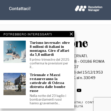
POTREBBERO INTERESSARTI
Turismo invernale: oltre
8 milioni di italiani in
montagna. Giro d’affari
da 5,8 miliardi
©
2026
- TUTTI I DIRITTI RISERVATI.
Il primo trimestre del 2025
La Discussione S.r.l. – Piazza Capranica, 78 – 00186 ROMA
conferma le previsioni per
C.F. e P. IVA 15045971007
il…
Registrazione Tribunale di Roma n. 3628 del 15/12/1953
Triennale e Maxxi
La società editrice è iscritta al R.O.C. al n. 33049
restaureranno la
cattedrale di Odessa
distrutta dalle bombe
russe
Nella notte del 23 luglio i
bombardamenti russi
PRIVACY & COOKIE POLICY
EDIZIONI DIGITALI
CONTATTI
hanno gravemente…
DICHIARAZIONE DI ACCESSIBILITÀ