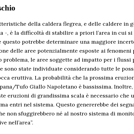
schio
teristiche della caldera flegrea, e delle caldere in 
-, è la difficoltà di stabilire a priori l’area in cui s
 e questo potrebbe determinare una maggiore incert
ione delle aree potenzialmente esposte ai fenomeni p
 problema, le aree soggette ad impatto per i flussi p
e sono state individuate considerando tutte le possi
cca eruttiva. La probabilità che la prossima eruzion
ana/Tufo Giallo Napoletano è bassissima. Inoltre,
ste eruzioni di grandissima scala è necessario che
ma entri nel sistema. Questo genererebbe dei segna
he non sfuggirebbero né al nostro sistema di monit
ve nell’area”.