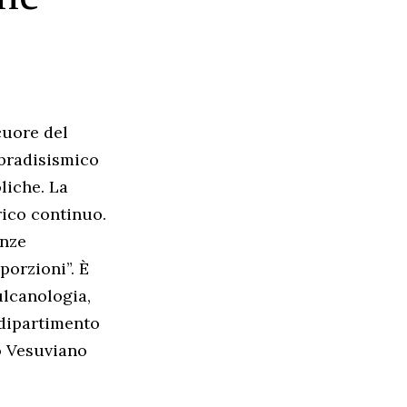
cuore del
 bradisismico
liche. La
ico continuo.
enze
porzioni”. È
ulcanologia,
 dipartimento
io Vesuviano