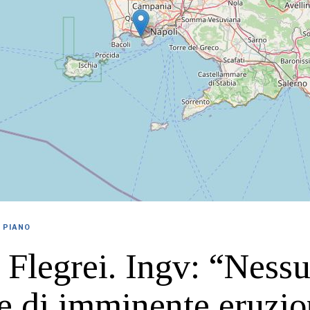
O PIANO
Flegrei. Ingv: “Ness
e di imminente eruzi