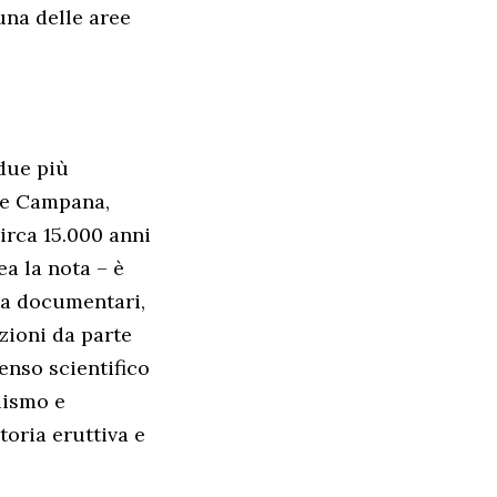
una delle aree
due più
ite Campana,
irca 15.000 anni
ea la nota – è
zza documentari,
zioni da parte
enso scientifico
lismo e
toria eruttiva e