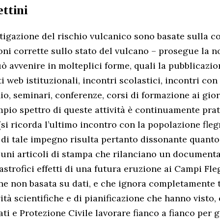
ttini
itigazione del rischio vulcanico sono basate sulla c
oni corrette sullo stato del vulcano – prosegue la no
ò avvenire in molteplici forme, quali la pubblicazion
iti web istituzionali, incontri scolastici, incontri co
io, seminari, conferenze, corsi di formazione ai gior
ampio spettro di queste attività è continuamente prat
(si ricorda l’ultimo incontro con la popolazione fleg
te di tale impegno risulta pertanto dissonante quanto
cuni articoli di stampa che rilanciano un documenta
astrofici effetti di una futura eruzione ai Campi Flegr
e non basata su dati, e che ignora completamente t
ità scientifiche e di pianificazione che hanno visto,
ti e Protezione Civile lavorare fianco a fianco per g