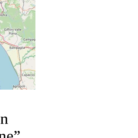
un
one”