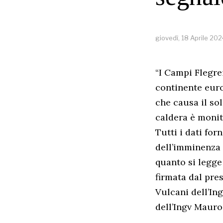
giovedì, 18 Aprile 202
“I Campi Flegre
continente euro
che causa il so
caldera è moni
Tutti i dati fo
dell’imminenza 
quanto si legge
firmata dal pres
Vulcani dell’In
dell’Ingv Mauro 