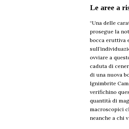
Le aree a ri
“Una delle carat
prosegue la nota 
bocca eruttiva
sull’individuaz
ovviare a questo
caduta di cener
di una nuova bo
Ignimbrite Camp
verifichino que
quantità di mag
macroscopici c
neanche a chi vi