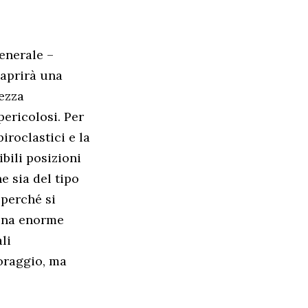
generale –
i aprirà una
ezza
ericolosi. Per
iroclastici e la
bili posizioni
e sia del tipo
 perché si
 una enorme
li
oraggio, ma