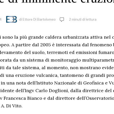
4
di
Ettore Di Bartolomeo
2 minuti di lettura
i sono la più grande caldera urbanizzata attiva nel 
peo. A partire dal 2005 è interessata dal fenomeno
llevamento del suolo, terremoti ed emissioni fumaro
torata da un sistema di monitoraggio multiparametr
rniti da tale sistema, al momento, non mostrano evid
di una eruzione vulcanica, tantomeno di grandi pro
 in una nota dell’Istituto Nazionale di Geofisica e V
idente dell’Ingv Carlo Doglioni, dalla direttrice del
gv Francesca Bianco e dal direttore dell’Osservator
A. Di Vito.