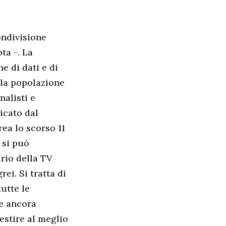
ondivisione
ta -. La
e di dati e di
n la popolazione
nalisti e
icato dal
rea lo scorso 11
 si può
rio della TV
ei. Si tratta di
utte le
 e ancora
estire al meglio