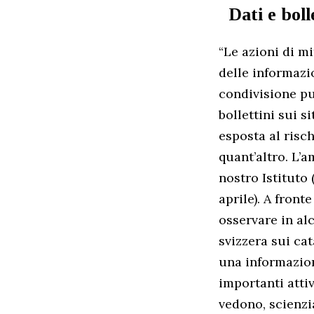
Dati e bolle
“Le azioni di m
delle informazi
condivisione pu
bollettini sui s
esposta al risch
quant’altro. L’
nostro Istituto 
aprile). A fron
osservare in al
svizzera sui cat
una informazion
importanti attiv
vedono, scienzia