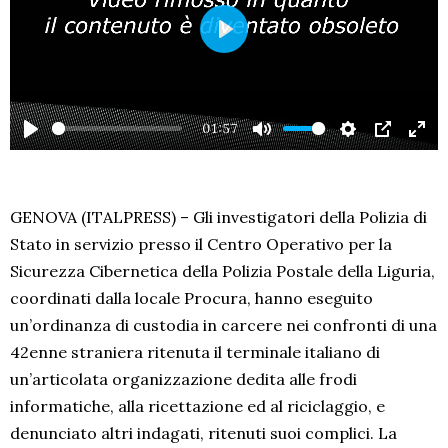
PLAY
01:57
PLAY
MUTE
SETTINGS
PIP
EN
FU
GENOVA (ITALPRESS) – Gli investigatori della Polizia di
Stato in servizio presso il Centro Operativo per la
Sicurezza Cibernetica della Polizia Postale della Liguria,
coordinati dalla locale Procura, hanno eseguito
un’ordinanza di custodia in carcere nei confronti di una
42enne straniera ritenuta il terminale italiano di
un’articolata organizzazione dedita alle frodi
informatiche, alla ricettazione ed al riciclaggio, e
denunciato altri indagati, ritenuti suoi complici. La