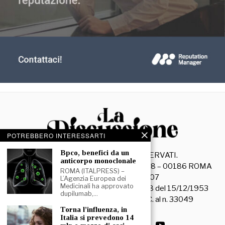
POTREBBERO INTERESSARTI
⁠⁠Bpco, benefici da un
©
2026
- TUTTI I DIRITTI RISERVATI.
anticorpo monoclonale
La Discussione S.r.l. – Piazza Capranica, 78 – 00186 ROMA
ROMA (ITALPRESS) –
C.F. e P. IVA 15045971007
L’Agenzia Europea dei
Medicinali ha approvato
Registrazione Tribunale di Roma n. 3628 del 15/12/1953
dupilumab,…
La società editrice è iscritta al R.O.C. al n. 33049
⁠Torna l’influenza, in
Italia si prevedono 14