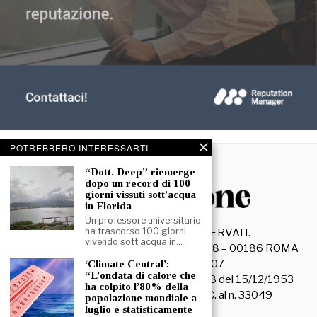
POTREBBERO INTERESSARTI
“Dott. Deep” riemerge
dopo un record di 100
giorni vissuti sott’acqua
in Florida
Un professore universitario
ha trascorso 100 giorni
©
2026
- TUTTI I DIRITTI RISERVATI.
vivendo sott’acqua in…
La Discussione S.r.l. – Piazza Capranica, 78 – 00186 ROMA
C.F. e P. IVA 15045971007
‘Climate Central’:
“L’ondata di calore che
Registrazione Tribunale di Roma n. 3628 del 15/12/1953
ha colpito l’80% della
La società editrice è iscritta al R.O.C. al n. 33049
popolazione mondiale a
luglio è statisticamente