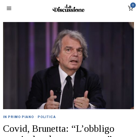
0
IN PRIMO PIANO
·
POLITICA
Covid, Brunetta: “L’obbligo