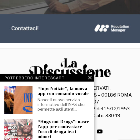
POTREBBERO INTERESSARTI
©
2026
- TUTTI I DIRITTI RISERVATI.
“Inps Notizie”, la nuova
app con comando vocale
La Discussione S.r.l. – Piazza Capranica, 78 – 00186 ROMA
Nasce il nuovo servizio
C.F. e P. IVA 15045971007
informativo dell’INPS che
Registrazione Tribunale di Roma n. 3628 del 15/12/1953
permette agli utenti…
La società editrice è iscritta al R.O.C. al n. 33049
“Hugs not Drugs”: nasce
l’app per contrastare
l’uso di droga tra i
minori