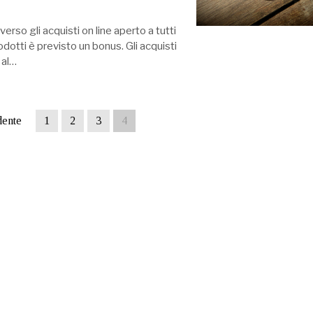
erso gli acquisti on line aperto a tutti
rodotti è previsto un bonus. Gli acquisti
 al…
dente
1
2
3
4