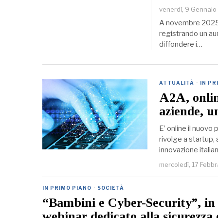
venerdì, 9 Gennai
A novembre 2025 l
registrando un au
diffondere i…
ATTUALITÀ
·
IN PR
A2A, onlin
aziende, un
E’ online il nuovo
rivolge a startup, 
innovazione italia
mercoledì, 17 Febb
IN PRIMO PIANO
·
SOCIETÀ
“Bambini e Cyber-Security”, in
webinar dedicato alla sicurezza d