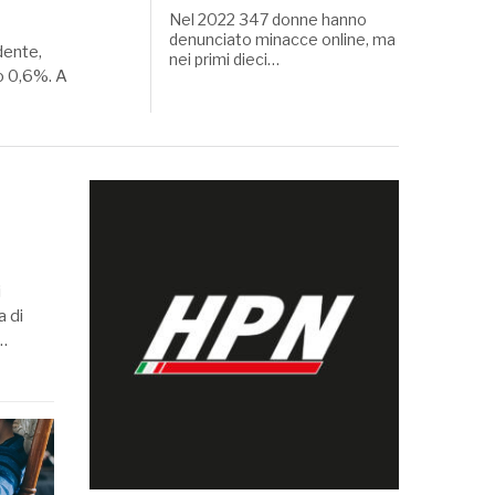
Nel 2022 347 donne hanno
denunciato minacce online, ma
dente,
nei primi dieci…
lo 0,6%. A
i
a di
o…