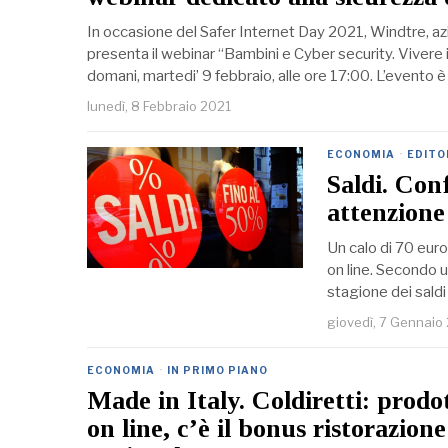
In occasione del Safer Internet Day 2021, Windtre, a
presenta il webinar “Bambini e Cyber security. Vivere il
domani, martedi’ 9 febbraio, alle ore 17:00. L’evento 
lunedì, 8 Febbraio 2021
ECONOMIA
·
EDITO
Saldi. Con
attenzione 
Un calo di 70 euro 
on line. Secondo u
stagione dei saldi 
giovedì, 7 Gennaio
ECONOMIA
·
IN PRIMO PIANO
Made in Italy. Coldiretti: prodo
on line, c’è il bonus ristorazione