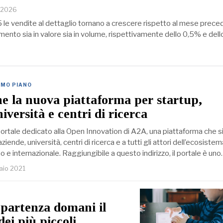
o 2026
e vendite al dettaglio tornano a crescere rispetto al mese prece
mento sia in valore sia in volume, rispettivamente dello 0,5% e del
IMO PIANO
e la nuova piattaforma per startup,
iversità e centri di ricerca
 portale dedicato alla Open Innovation di A2A, una piattaforma che s
aziende, università, centri di ricerca e a tutti gli attori dell’ecosistem
no e internazionale. Raggiungibile a questo indirizzo, il portale è un
raio 2021
 partenza domani il
ei più piccoli