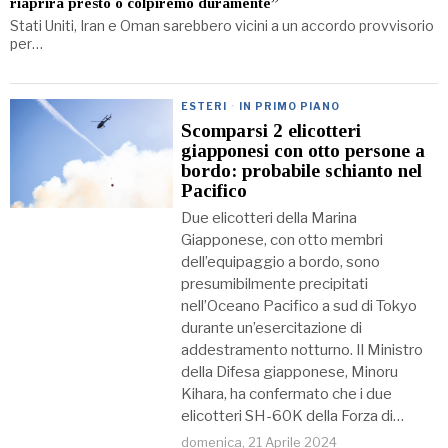
riaprirà presto o colpiremo duramente”
Stati Uniti, Iran e Oman sarebbero vicini a un accordo provvisorio
per…
ESTERI
·
IN PRIMO PIANO
Scomparsi 2 elicotteri
giapponesi con otto persone a
bordo: probabile schianto nel
Pacifico
Due elicotteri della Marina
Giapponese, con otto membri
dell’equipaggio a bordo, sono
presumibilmente precipitati
nell’Oceano Pacifico a sud di Tokyo
durante un’esercitazione di
addestramento notturno. Il Ministro
della Difesa giapponese, Minoru
Kihara, ha confermato che i due
elicotteri SH-60K della Forza di…
domenica, 21 Aprile 2024