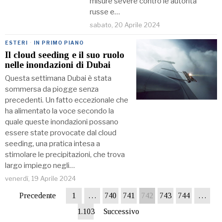
misure severe contro le autorità
russe e…
sabato, 20 Aprile 2024
ESTERI
·
IN PRIMO PIANO
Il cloud seeding e il suo ruolo
nelle inondazioni di Dubai
Questa settimana Dubai è stata
sommersa da piogge senza
precedenti. Un fatto eccezionale che
ha alimentato la voce secondo la
quale queste inondazioni possano
essere state provocate dal cloud
seeding, una pratica intesa a
stimolare le precipitazioni, che trova
largo impiego negli…
venerdì, 19 Aprile 2024
Precedente
1
…
740
741
742
743
744
…
1.103
Successivo