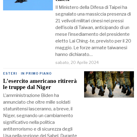
Il Ministero della Difesa di Taipei ha
segnalato una massiccia presenza di
21 velivoli militari cinesi nei pressi
dell’isola di Taiwan, anticipando di un
mese l’insediamento del presidente
eletto Lai Ching-te, previsto per il 20
maggio. Le forze armate taiwanesi
hanno dichiarato…
sabato, 20 Aprile 2024
ESTERI
·
IN PRIMO PIANO
L’esercito americano ritirerà
le truppe dal Niger
L’amministrazione Biden ha
annunciato che oltre mille soldati
statunitensi lasceranno, a breve, il
Niger, segnando un cambiamento
significativo nella politica
antiterrorismo e di sicurezza degli
Usa nella regione del Sahel. Durante