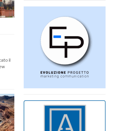
ato il
New