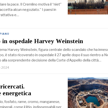
e la pace. Il Cremlino motiva il “niet”
ccetta alcun negoziato.” I paesi in
trattativa e…
 PIANO
 in ospedale Harvey Weinstein
ema Harvey Weinstein, figura centrale dello scandalo che ha innesc
 è stato ricoverato in ospedale il 27 aprile dopo il suo rientro a 
o alla sorprendente decisione della Corte d’Appello della città…
e 2024
ricercati.
e energetica
itio, fosfato, rame, cromo, manganese,
inerali, come il litio, indispensabili per