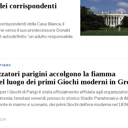
dei corrispondenti
orrispondenti della Casa Bianca, il
tine verso il suo predecessore Donald
è autodefinito “un adulto responsabile
 PIANO
zzatori parigini accolgono la fiamma
el luogo dei primi Giochi moderni in Gr
per i Giochi di Parigi è stata ufficialmente affidata agli organizzator
rimonia, tenutasi venerdì, presso lo storico Stadio Panatenaico di A
nte in marmo e scenario, dei primi Giochi dell’era moderna nel 1896.
2024