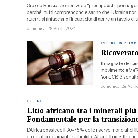
Ora è la Russia che non vede “presupposti” per negoziar
perché “tutti comprendono e sanno che l’Ucraina non a
guerra si rinfacciano l’incapacità di aprire un tavolo di 
domenica, 28 Aprile 2024
ESTERI
·
IN PRIMO
Ricoverato
Il magnate del cin
movimento #MeToo,
York. Ciò è seguit
domenica, 28 April
ESTERI
Litio africano tra i minerali più 
Fondamentale per la transizion
L’Africa possiede il 30-75% delle riserve mondiali di l
oro, platino, diamanti e alluminio. Alcuni di questi sono m