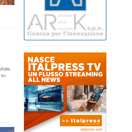
itale,
 su