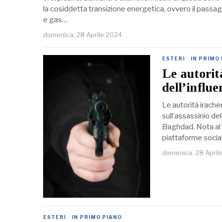
la cosiddetta transizione energetica, ovvero il passa
e gas…
domenica, 28 Aprile 2024
ESTERI
·
IN PRIMO
Le autorit
dell’influ
Le autorità irach
sull’assassinio de
Baghdad. Nota al
piattaforme socia
domenica, 28 April
ESTERI
·
IN PRIMO PIANO