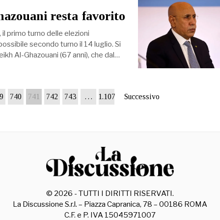
hazouani resta favorito
l primo turno delle elezioni
possibile secondo turno il 14 luglio. Si
kh Al-Ghazouani (67 anni), che dal…
9
740
741
742
743
…
1.107
Successivo
©
2026
- TUTTI I DIRITTI RISERVATI.
La Discussione S.r.l. – Piazza Capranica, 78 – 00186 ROMA
C.F. e P. IVA 15045971007