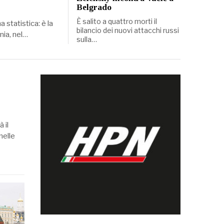
Belgrado
È salito a quattro morti il
 statistica: è la
bilancio dei nuovi attacchi russi
nia, nel…
sulla…
 il
nelle