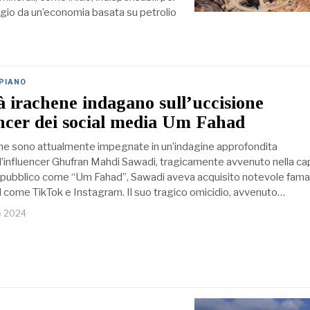
ggio da un’economia basata su petrolio
 PIANO
à irachene indagano sull’uccisione
encer dei social media Um Fahad
ene sono attualmente impegnate in un’indagine approfondita
ll’influencer Ghufran Mahdi Sawadi, tragicamente avvenuto nella cap
 pubblico come “Um Fahad”, Sawadi aveva acquisito notevole fama
l come TikTok e Instagram. Il suo tragico omicidio, avvenuto…
e 2024