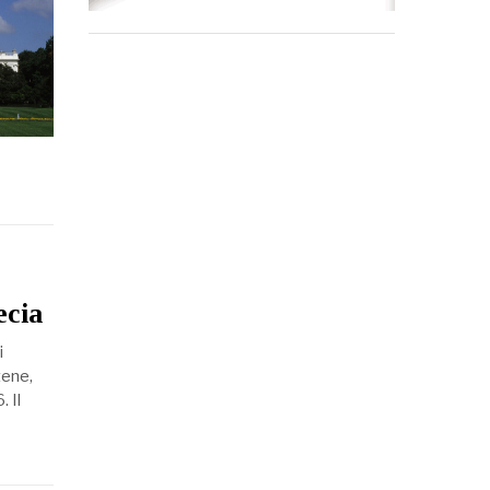
ecia
i
tene,
 Il