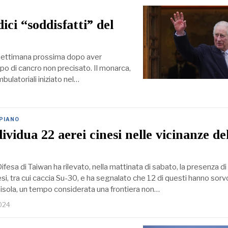
ci “soddisfatti” del
 la settimana prossima dopo aver
ipo di cancro non precisato. Il monarca,
ulatoriali iniziato nel…
 PIANO
vidua 22 aerei cinesi nelle vicinanze de
Difesa di Taiwan ha rilevato, nella mattinata di sabato, la presenza di
inesi, tra cui caccia Su-30, e ha segnalato che 12 di questi hanno sorv
’isola, un tempo considerata una frontiera non…
2024