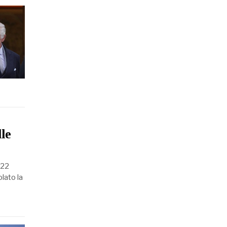
lle
 22
olato la