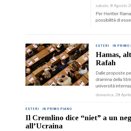
sabato, 8 Agosto 
Per Heritier Ramaz
possibilità di ess
ESTERI
·
IN PRIMO
Hamas, altr
Rafah
Dalle proposte per 
dramma della Stris
università interna
domenica, 28 April
ESTERI
·
IN PRIMO PIANO
Il Cremlino dice “niet” a un ne
all’Ucraina