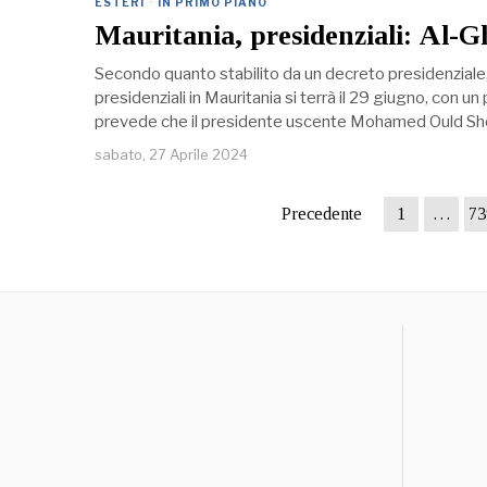
ESTERI
·
IN PRIMO PIANO
Mauritania, presidenziali: Al-G
Secondo quanto stabilito da un decreto presidenziale, i
presidenziali in Mauritania si terrà il 29 giugno, con un 
prevede che il presidente uscente Mohamed Ould Shei
sabato, 27 Aprile 2024
Precedente
1
…
73