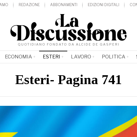
IAMO
REDAZIONE
ABBONAMENTI
EDIZIONI DIGITALI
CON
QUOTIDIANO FONDATO DA ALCIDE DE GASPERI
ECONOMIA
ESTERI
LAVORO
POLITICA
Esteri
- Pagina 741