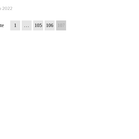
io 2022
te
1
…
105
106
107