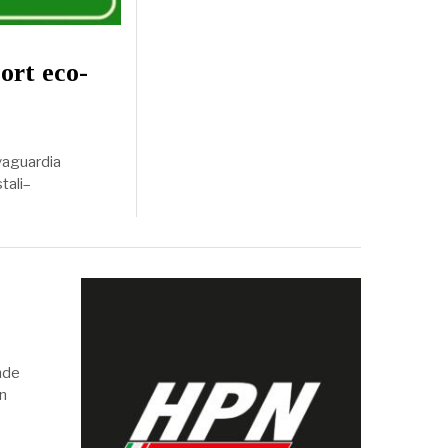
ort eco-
lvaguardia
stali–
ende
un