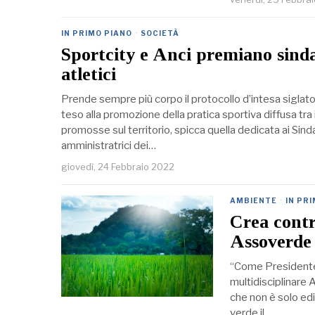
IN PRIMO PIANO
·
SOCIETÀ
Sportcity e Anci premiano sinda
atletici
Prende sempre più corpo il protocollo d’intesa sigla
teso alla promozione della pratica sportiva diffusa tra i 
promosse sul territorio, spicca quella dedicata ai Sind
amministratrici dei…
giovedì, 24 Febbraio 2022
AMBIENTE
·
IN PR
Crea contr
Assoverde
“Come Presidente 
multidisciplinare
che non è solo edit
verde il…