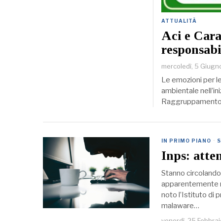
ATTUALITÀ
Aci e Cara
responsabi
mercoledì, 5 Giug
Le emozioni per l
ambientale nell’ini
Raggruppamento C
IN PRIMO PIANO
·
S
Inps: atten
Stanno circolando i
apparentemente ric
noto l’Istituto di 
malaware…
venerdì, 25 Febbra