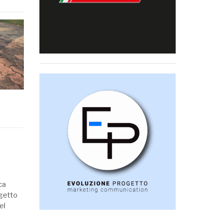
ca
ogetto
el