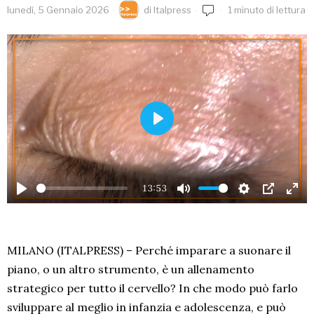
lunedì, 5 Gennaio 2026
di
Italpress
1 minuto di lettura
PLAY
13:53
PLAY
MUTE
SETTINGS
PIP
EN
FU
MILANO (ITALPRESS) – Perché imparare a suonare il
piano, o un altro strumento, è un allenamento
strategico per tutto il cervello? In che modo può farlo
sviluppare al meglio in infanzia e adolescenza, e può