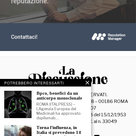
POTREBBERO INTERESSARTI
⁠⁠Bpco, benefici da un
©
2026
- TUTTI I DIRITTI RISERVATI.
anticorpo monoclonale
La Discussione S.r.l. – Piazza Capranica, 78 – 00186 ROMA
ROMA (ITALPRESS) –
C.F. e P. IVA 15045971007
L’Agenzia Europea dei
Medicinali ha approvato
Registrazione Tribunale di Roma n. 3628 del 15/12/1953
dupilumab,…
La società editrice è iscritta al R.O.C. al n. 33049
⁠Torna l’influenza, in
Italia si prevedono 14