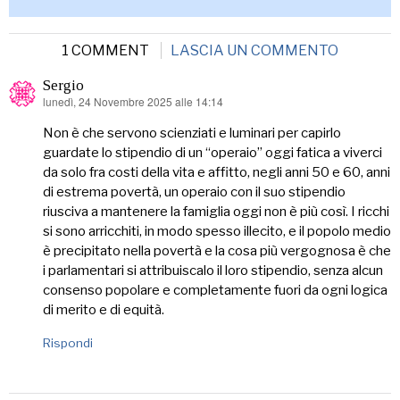
1 COMMENT
LASCIA UN COMMENTO
Sergio
lunedì, 24 Novembre 2025 alle 14:14
ha
detto:
Non è che servono scienziati e luminari per capirlo
guardate lo stipendio di un “operaio” oggi fatica a viverci
da solo fra costi della vita e affitto, negli anni 50 e 60, anni
di estrema povertà, un operaio con il suo stipendio
riusciva a mantenere la famiglia oggi non è più così. I ricchi
si sono arricchiti, in modo spesso illecito, e il popolo medio
è precipitato nella povertà e la cosa più vergognosa è che
i parlamentari si attribuiscalo il loro stipendio, senza alcun
consenso popolare e completamente fuori da ogni logica
di merito e di equità.
Rispondi