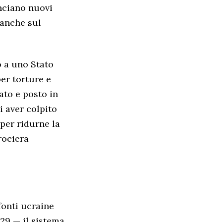
unciano nuovi
a anche sul
o a uno Stato
per torture e
ato e posto in
i aver colpito
 per ridurne la
rociera
fonti ucraine
729 — il sistema