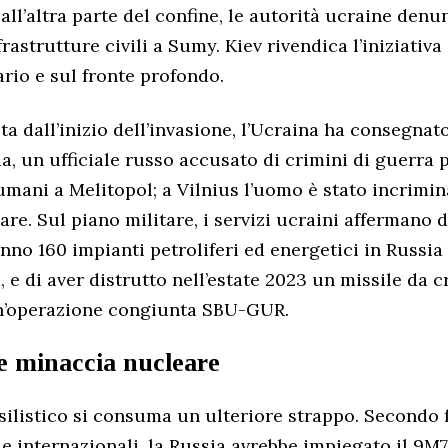
Dall’altra parte del confine, le autorità ucraine den
frastrutture civili a Sumy. Kiev rivendica l’iniziativ
ario e sul fronte profondo.
ta dall’inizio dell’invasione, l’Ucraina ha consegnat
ia, un ufficiale russo accusato di crimini di guerra 
umani a Melitopol; a Vilnius l’uomo è stato incrimin
re. Sul piano militare, i servizi ucraini affermano d
’anno 160 impianti petroliferi ed energetici in Russia
, e di aver distrutto nell’estate 2023 un missile da c
n’operazione congiunta SBU-GUR.
 e minaccia nucleare
silistico si consuma un ulteriore strappo. Secondo 
ie internazionali, la Russia avrebbe impiegato il 9M