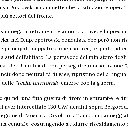
 su Pokrovsk ma ammette che la situazione operati
iù settori del fronte.
sua nega arretramenti e annuncia invece la presa d
ka, nel Dnipropetrovsk, conquista che però non ris
e principali mappature open source, le quali indic
a sud dell’abitato. La portavoce del ministero degli
usa Ue e Ucraina di non perseguire una soluzione
“
ncludono neutralità di Kiev, ripristino della lingua
 delle
“realtà territoriali”
emerse con la guerra.
o quindi una fitta guerra di droni in entrambe le dire
di aver intercettato 130 UAV ucraini sopra Belgorod,
regione di Mosca; a Oryol, un attacco ha danneggia
na centrale, costringendo a ridurre riscaldamento 