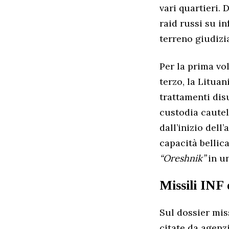
vari quartieri. 
raid russi su in
terreno giudizi
Per la prima vol
terzo, la Lituan
trattamenti dis
custodia cautela
dall’inizio dell
capacità bellica
“Oreshnik”
in u
Missili INF
Sul dossier mis
citate da agenz