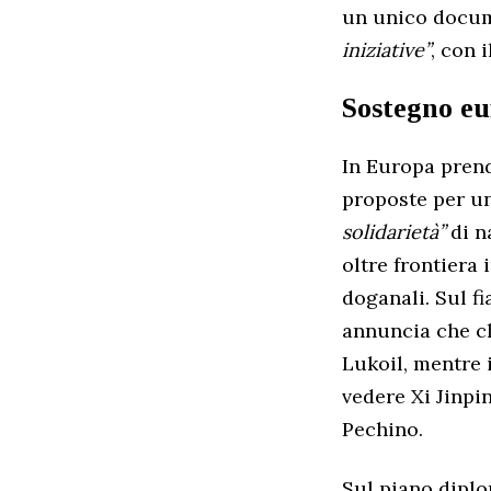
un unico docume
iniziative”
, con 
Sostegno eu
In Europa prend
proposte per un
solidarietà”
di n
oltre frontiera 
doganali. Sul f
annuncia che ch
Lukoil, mentre 
vedere Xi Jinpi
Pechino.
Sul piano diplo