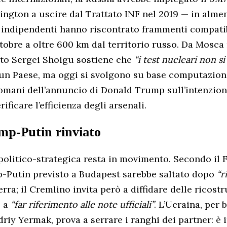
ngton a uscire dal Trattato INF nel 2019 — in almen
i indipendenti hanno riscontrato frammenti compati
ttobre a oltre 600 km dal territorio russo. Da Mosc
nto Sergei Shoigu sostiene che
“i test nucleari non s
un Paese, ma oggi si svolgono su base computaziona
domani dell’annuncio di Donald Trump sull’intenzion
erificare l’efficienza degli arsenali.
mp-Putin rinviato
olitico-strategica resta in movimento. Secondo il 
p-Putin previsto a Budapest sarebbe saltato dopo
“r
ra; il Cremlino invita però a diffidare delle ricostr
e a
“far riferimento alle note ufficiali”
. L’Ucraina, per
driy Yermak, prova a serrare i ranghi dei partner: è 