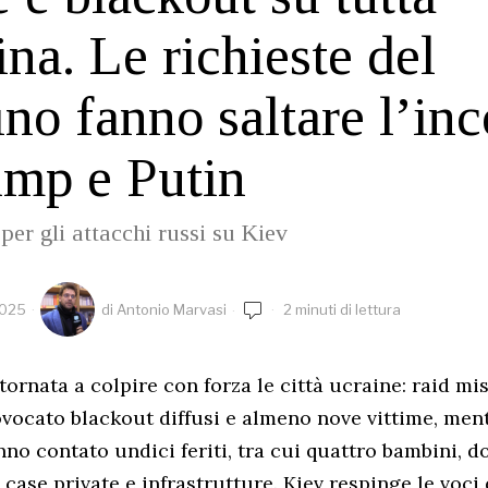
ina. Le richieste del
no fanno saltare l’inc
ump e Putin
per gli attacchi russi su Kiev
2025
di
Antonio Marvasi
2 minuti di lettura
 tornata a colpire con forza le città ucraine: raid mis
vocato blackout diffusi e almeno nove vittime, men
nno contato undici feriti, tra cui quattro bambini, d
case private e infrastrutture. Kiev respinge le voci 