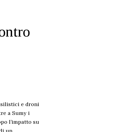
ontro
silistici e droni
tre a Sumy i
opo l’impatto su
di un