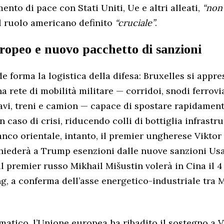
nto di pace con Stati Uniti, Ue e altri alleati,
“non
il ruolo americano definito
“cruciale”
.
ropeo e nuovo pacchetto di sanzioni
e forma la logistica della difesa: Bruxelles si appre
a rete di mobilità militare — corridoi, snodi ferrovi
avi, treni e camion — capace di spostare rapidamen
in caso di crisi, riducendo colli di bottiglia infrastru
ianco orientale, intanto, il premier ungherese Vikto
iederà a Trump esenzioni dalle nuove sanzioni Usa
il premier russo Mikhail Mišustin volerà in Cina il 
ng, a conferma dell’asse energetico-industriale tra 
matico, l’Unione europea ha ribadito il sostegno a