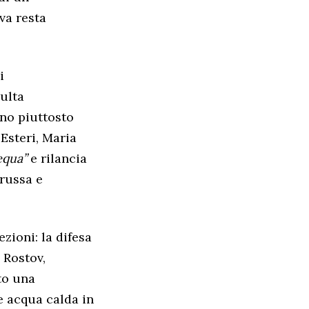
va resta
i
ulta
ano piuttosto
 Esteri, Maria
equa”
e rilancia
 russa e
zioni: la difesa
 Rostov,
to una
e acqua calda in