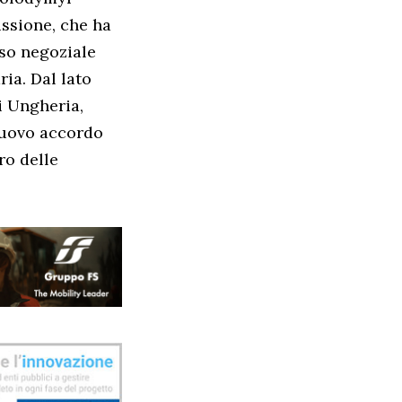
ssione, che ha
rso negoziale
ria. Dal lato
di Ungheria,
 nuovo accordo
ro delle