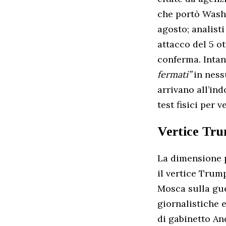
che portò Washi
agosto; analist
attacco del 5 o
conferma. Inta
fermati”
in ness
arrivano all’in
test fisici per v
Vertice Tru
La dimensione p
il vertice Trum
Mosca sulla guer
giornalistiche 
di gabinetto An