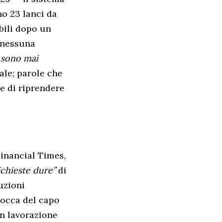
o 23 lanci da
bili dopo un
a nessuna
i sono mai
le; parole che
e di riprendere
Financial Times,
ichieste dure”
di
uzioni
 bocca del capo
in lavorazione