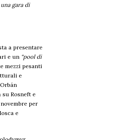
 una gara di
sta a presentare
ari e un
“pool di
te mezzi pesanti
tturali e
r Orbán
 su Rosneft e
4 novembre per
Mosca e
 Volodymyr