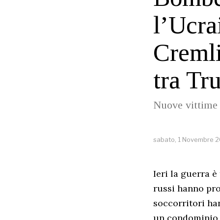
l’Ucra
Cremli
tra Tr
Nuove vittime 
sabato, 1 Novembre 
Ieri la guerra è
russi hanno pro
soccorritori ha
un condominio, 