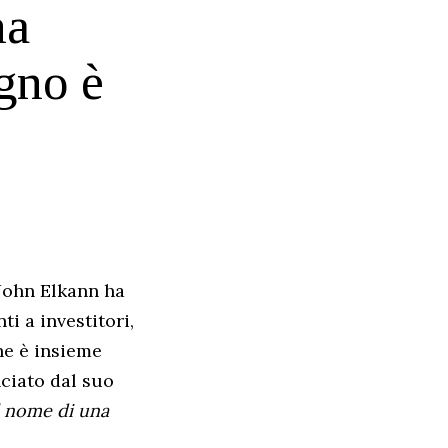
na
gno è
 John Elkann ha
ti a investitori,
he è insieme
ciato dal suo
l nome di una