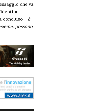
messaggio che va
’identità
a concluso –
è
 insieme, possono