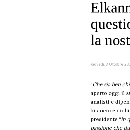
Elkann
questi
la nos
giovedì, 9 Ottobre 2
“
Che sia ben chi
aperto oggi il s
analisti e dipe
bilancio e dich
presidente “
in 
passione che dur