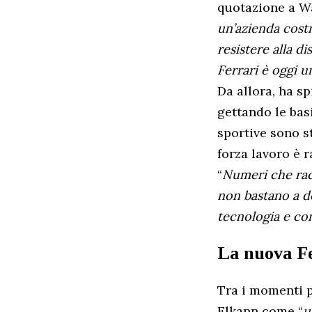
quotazione a Wal
un’azienda costru
resistere alla di
Ferrari è oggi u
Da allora, ha sp
gettando le bas
sportive sono st
forza lavoro è 
“
Numeri che rac
non bastano a def
tecnologia e co
La nuova Fe
Tra i momenti pi
Elkann come “
u