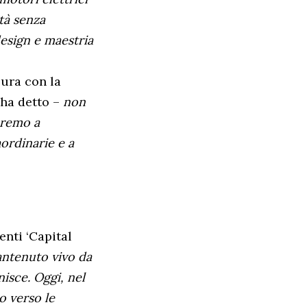
tà senza
design e maestria
sura con la
 ha detto –
non
ueremo a
ordinarie e a
enti ‘Capital
mantenuto vivo da
nisce. Oggi, nel
o verso le