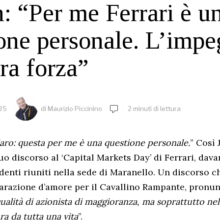
: “Per me Ferrari è u
one personale. L’impe
tra forza”
025
di
Maurizio Piccinino
2 minuti di lettura
aro: questa per me è una questione personale.
” Così
uo discorso al ‘Capital Markets Day’ di Ferrari, davan
ndenti riuniti nella sede di Maranello. Un discorso c
iarazione d’amore per il Cavallino Rampante, pronun
qualità di azionista di maggioranza, ma soprattutto ne
a da tutta una vita
”.