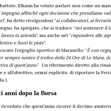
 battute, Elkann ha voluto parlare non come un ma
 impegno affinché ogni decisione che prendiamo vada
ri
”, ha detto rivolgendosi “
ai collaboratori, ai ferraristi
pegno, ha spiegato, che si traduce “
nel sostenere il t
 lavora in azienda
”, ma anche nel “
rispondere alle asp
entro e fuori le piste
”.
vocato l’orgoglio sportivo di Maranello: “
È con orgo
r sempre nostro il trofeo della 24 Ore di Le Mans, do
tiva di quest’anno
.” Un riferimento diretto alla rina
e all’obiettivo, ormai esplicito, di riportare la Ferra
a 1.
ci anni dopo la Borsa
a ricordato che quest’anno ricorre il decimo anniver