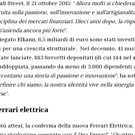
l Street, il 21 ottobre 2015: “
Allora molti si chiedev
ita sulla passione, sull’innovazione e sull’artigianalit
sciplina dei mercati finanziari. Dieci anni dopo, la risp
n’azienda ancora più forte
”.
iegato Elkann, 6,5 miliardi di euro sono stati investi
i per una crescita strutturale. Nel decennio, 41 nu
ate lanciate, 883 brevetti depositati (di cui 144 nel 
raddoppiata, passando da meno di 3.000 dipendenti 
contano una storia di passione e innovazione
”, ha so
inire chi siamo: la nostra identità vive nella sinergia 
rse
”.
rrari elettrica
ù attesi, la conferma della nuova Ferrari Elettrica,
na rivoluzione coerente con il Dna Ferrari
”. “
Quattro 