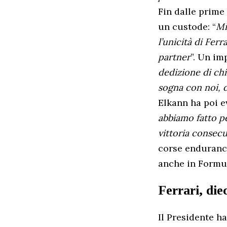
Fin dalle prime
un custode: “
Mi
l’unicità di Ferra
partner
”. Un im
dedizione di chi
sogna con noi, d
Elkann ha poi e
abbiamo fatto pe
vittoria consecu
corse endurance 
anche in Formul
Ferrari, die
Il Presidente h