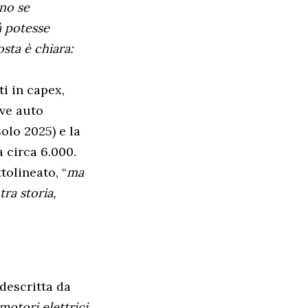
ano se
à potesse
osta è chiara:
ti in capex,
ove auto
solo 2025) e la
a circa 6.000.
ttolineato, “
ma
tra storia,
 descritta da
motori elettrici