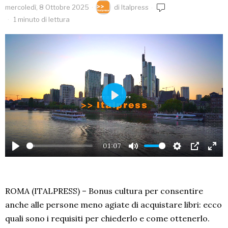
mercoledì, 8 Ottobre 2025
di
Italpress
1 minuto di lettura
PLAY
01:07
PLAY
MUTE
SETTINGS
PIP
EN
FU
ROMA (ITALPRESS) – Bonus cultura per consentire
anche alle persone meno agiate di acquistare libri: ecco
quali sono i requisiti per chiederlo e come ottenerlo.