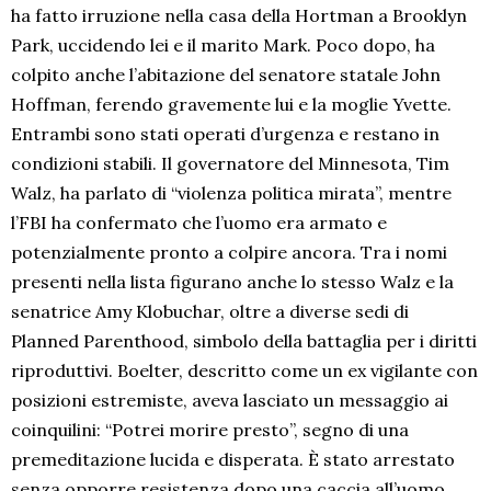
ha fatto irruzione nella casa della Hortman a Brooklyn
Park, uccidendo lei e il marito Mark. Poco dopo, ha
colpito anche l’abitazione del senatore statale John
Hoffman, ferendo gravemente lui e la moglie Yvette.
Entrambi sono stati operati d’urgenza e restano in
condizioni stabili. Il governatore del Minnesota, Tim
Walz, ha parlato di “violenza politica mirata”, mentre
l’FBI ha confermato che l’uomo era armato e
potenzialmente pronto a colpire ancora. Tra i nomi
presenti nella lista figurano anche lo stesso Walz e la
senatrice Amy Klobuchar, oltre a diverse sedi di
Planned Parenthood, simbolo della battaglia per i diritti
riproduttivi. Boelter, descritto come un ex vigilante con
posizioni estremiste, aveva lasciato un messaggio ai
coinquilini: “Potrei morire presto”, segno di una
premeditazione lucida e disperata. È stato arrestato
senza opporre resistenza dopo una caccia all’uomo