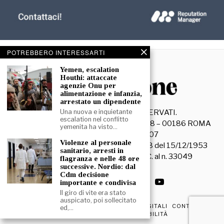
POTREBBERO INTERESSARTI
Yemen, escalation
Houthi: attaccate
agenzie Onu per
alimentazione e infanzia,
arrestato un dipendente
©
2026
- TUTTI I DIRITTI RISERVATI.
Una nuova e inquietante
escalation nel conflitto
La Discussione S.r.l. – Piazza Capranica, 78 – 00186 ROMA
yemenita ha visto…
C.F. e P. IVA 15045971007
Violenze al personale
Registrazione Tribunale di Roma n. 3628 del 15/12/1953
sanitario, arresti in
La società editrice è iscritta al R.O.C. al n. 33049
flagranza e nelle 48 ore
successive. Nordio: dal
Cdm decisione
importante e condivisa
Il giro di vite era stato
auspicato, poi sollecitato
PRIVACY & COOKIE POLICY
EDIZIONI DIGITALI
CONTATTI
ed,…
DICHIARAZIONE DI ACCESSIBILITÀ