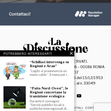
POTREBBERO INTERESSARTI
©
2026
- TUTTI I DIRITTI RISERVATI.
“Schillaci intervenga su
Regioni e Aran”
La Discussione S.r.l. – Piazza Capranica, 78 – 00186 ROMA
“Luglio si preannuncia un
C.F. e P. IVA 15045971007
mese caldo”. Il mese per i…
Registrazione Tribunale di Roma n. 3628 del 15/12/1953
La società editrice è iscritta al R.O.C. al n. 33049
“Patto Nord-Ovest”, le
Regioni concertano la
transizione ecologica
Durante il convegno
“Servizi pubblici locali e
PRIVACY & COOKIE POLICY
EDIZIONI DIGITALI
CONTATTI
politiche interregionali di…