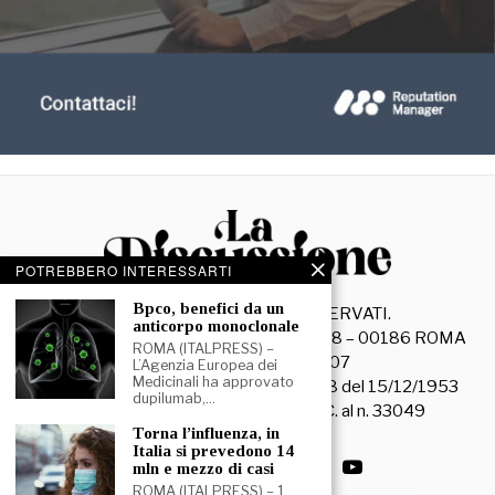
POTREBBERO INTERESSARTI
⁠⁠Bpco, benefici da un
©
2026
- TUTTI I DIRITTI RISERVATI.
anticorpo monoclonale
La Discussione S.r.l. – Piazza Capranica, 78 – 00186 ROMA
ROMA (ITALPRESS) –
C.F. e P. IVA 15045971007
L’Agenzia Europea dei
Medicinali ha approvato
Registrazione Tribunale di Roma n. 3628 del 15/12/1953
dupilumab,…
La società editrice è iscritta al R.O.C. al n. 33049
⁠Torna l’influenza, in
Italia si prevedono 14
mln e mezzo di casi
ROMA (ITALPRESS) – 1