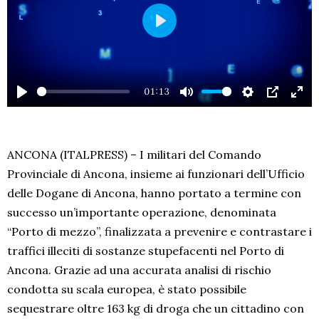
PLAY
01:13
PLAY
MUTE
SETTINGS
PIP
EN
FU
ANCONA (ITALPRESS) – I militari del Comando
Provinciale di Ancona, insieme ai funzionari dell’Ufficio
delle Dogane di Ancona, hanno portato a termine con
successo un’importante operazione, denominata
“Porto di mezzo”, finalizzata a prevenire e contrastare i
traffici illeciti di sostanze stupefacenti nel Porto di
Ancona. Grazie ad una accurata analisi di rischio
condotta su scala europea, è stato possibile
sequestrare oltre 163 kg di droga che un cittadino con