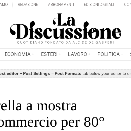
IAMO
REDAZIONE
ABBONAMENTI
EDIZIONI DIGITALI
CON
QUOTIDIANO FONDATO DA ALCIDE DE GASPERI
ECONOMIA
ESTERI
LAVORO
POLITICA
ost editor » Post Settings » Post Formats
tab below your editor to e
ella a mostra
ommercio per 80°