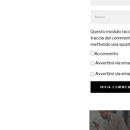
Questo modulo raccog
traccia dei commenti
mettendo una spunt
Acconsento
Avvertimi via ema
Avvertimi via emai