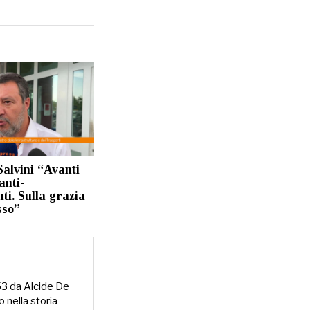
alvini “Avanti
anti-
ti. Sulla grazia
sso”
953 da Alcide De
o nella storia