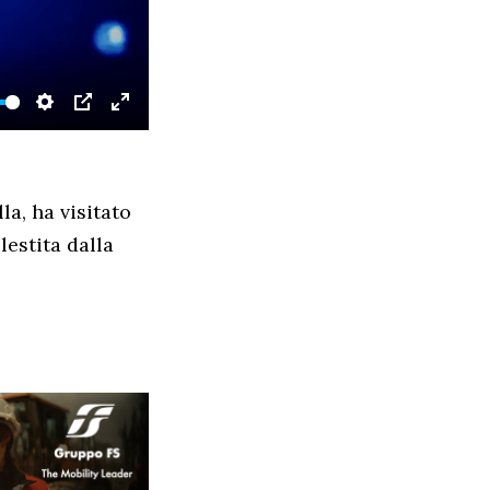
SETTINGS
PIP
ENTER
FULLSCREEN
a, ha visitato
lestita dalla