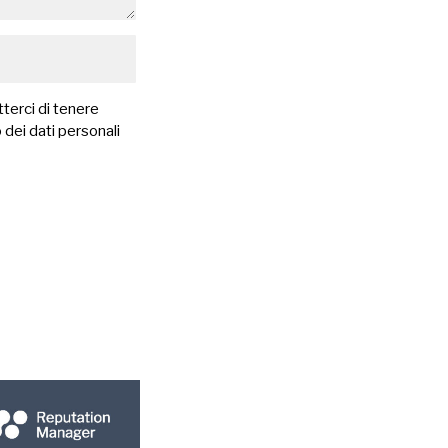
terci di tenere
 dei dati personali