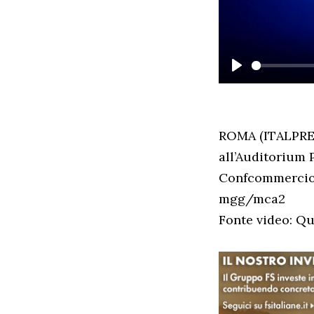
PLAY
ROMA (ITALPRESS
all’Auditorium P
Confcommercio i
mgg/mca2
Fonte video: Qu