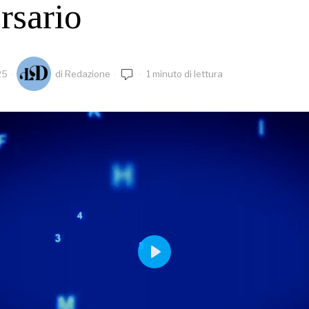
rsario
25
di
Redazione
1 minuto di lettura
PLAY