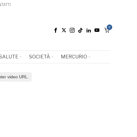
TATTI
0
SALUTE
SOCIETÀ
MERCURIO
nter video URL.