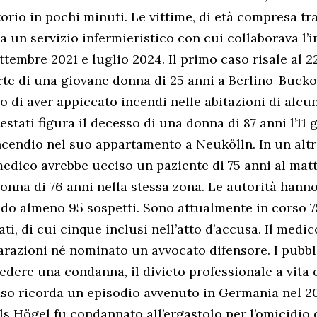
orio in pochi minuti. Le vittime, di età compresa tra
a un servizio infermieristico con cui collaborava l’
ttembre 2021 e luglio 2024. Il primo caso risale al 
rte di una giovane donna di 25 anni a Berlino-Buck
o di aver appiccato incendi nelle abitazioni di alcun
estati figura il decesso di una donna di 87 anni l’11
ncendio nel suo appartamento a Neukölln. In un altro
 medico avrebbe ucciso un paziente di 75 anni al mat
onna di 76 anni nella stessa zona. Le autorità hann
do almeno 95 sospetti. Sono attualmente in corso 7
ti, di cui cinque inclusi nell’atto d’accusa. Il medi
iarazioni né nominato un avvocato difensore. I pubbl
edere una condanna, il divieto professionale a vita 
caso ricorda un episodio avvenuto in Germania nel 2
ls Högel fu condannato all’ergastolo per l’omicidio d