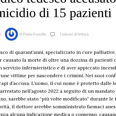
micidio di 15 pazienti
5
di
Paolo Fruncillo
1 minuto di lettura
co di quarant’anni, specializzato in cure palliative,
r causato la morte di oltre una dozzina di pazienti 
n servizio infermieristico e di aver appiccato incend
lcune vittime per nascondere i crimini. Nei suoi conf
capi d’accusa. L’uomo, il cui nome è protetto dalle l
o arrestato nell’agosto 2022 a seguito di un mandato 
ino, sarebbe stato “più volte modificato” durante le 
rità, il dottore avrebbe somministrato farmaci anest
enza alcuna indicazione medica o consenso, causan