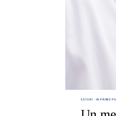
ESTERI
·
IN PRIMO P
Un med