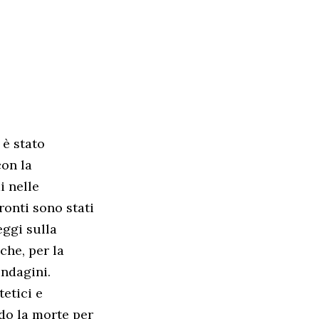
 è stato
con la
i nelle
ronti sono stati
eggi sulla
che, per la
indagini.
etici e
do la morte per