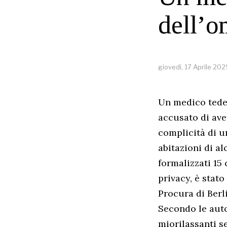
dell’o
giovedì, 17 Aprile 202
Un medico tedes
accusato di ave
complicità di u
abitazioni di a
formalizzati 15 
privacy, è stat
Procura di Berl
Secondo le auto
miorilassanti s