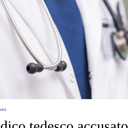
IANO
ico tedesco accusato