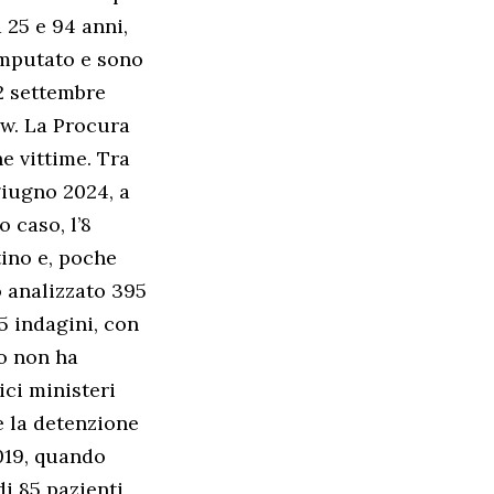
 25 e 94 anni,
imputato e sono
22 settembre
ow. La Procura
e vittime. Tra
 giugno 2024, a
 caso, l’8
tino e, poche
o analizzato 395
5 indagini, con
co non ha
ici ministeri
e la detenzione
019, quando
i 85 pazienti,