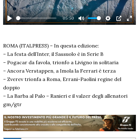
05:50
PLAY
MUTE
SETTINGS
PIP
EN
FU
ROMA (ITALPRESS) – In questa edizione:
– La festa dell’Inter, il Sassuolo è in Serie B
– Pogacar da favola, trionfo a Livigno in solitaria
– Ancora Verstappen, a Imola la Ferrari è terza
– Zverev trionfa a Roma, Errani-Paolini regine del
doppio
– La Barba al Palo – Ranieri e il valzer degli allenatori
gm/gtr