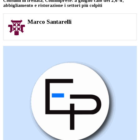
Consumi in frenata, Confimprese: a giugno calo del 2,6%,
abbigliamento e ristorazione i settori più colpiti
Marco Santarelli