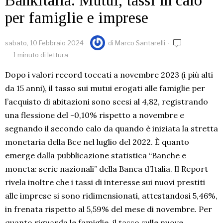
Bankitalia. Mutui, tassi in calo
per famiglie e imprese
sabato, 10 Febbraio 2024
di
Marco Santarelli
1 minuto di lettura
Dopo i valori record toccati a novembre 2023 (i più alti
da 15 anni), il tasso sui mutui erogati alle famiglie per
l’acquisto di abitazioni sono scesi al 4,82, registrando
una flessione del -0,10% rispetto a novembre e
segnando il secondo calo da quando è iniziata la stretta
monetaria della Bce nel luglio del 2022. È quanto
emerge dalla pubblicazione statistica “Banche e
moneta: serie nazionali” della Banca d’Italia. Il Report
rivela inoltre che i tassi di interesse sui nuovi prestiti
alle imprese si sono ridimensionati, attestandosi 5,46%,
in frenata rispetto al 5,59% del mese di novembre. Per
quanto riguarda le famiglie, il tasso sulle nuove