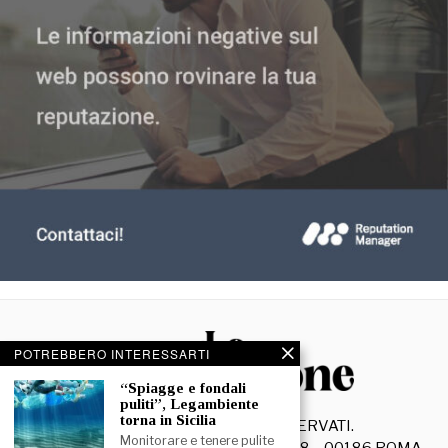
POTREBBERO INTERESSARTI
“Spiagge e fondali
puliti”, Legambiente
torna in Sicilia
©
2026
- TUTTI I DIRITTI RISERVATI.
Monitorare e tenere pulite
La Discussione S.r.l. – Piazza Capranica, 78 – 00186 ROMA