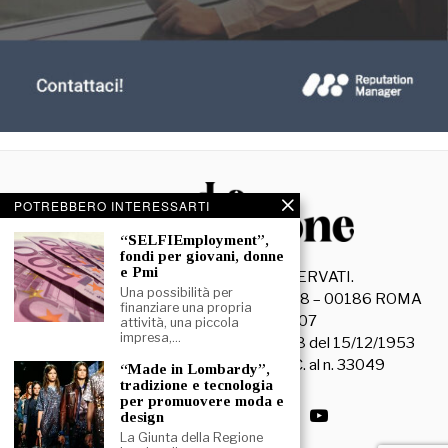
POTREBBERO INTERESSARTI
“SELFIEmployment”,
fondi per giovani, donne
e Pmi
©
2026
- TUTTI I DIRITTI RISERVATI.
Una possibilità per
La Discussione S.r.l. – Piazza Capranica, 78 – 00186 ROMA
finanziare una propria
C.F. e P. IVA 15045971007
attività, una piccola
impresa,…
Registrazione Tribunale di Roma n. 3628 del 15/12/1953
La società editrice è iscritta al R.O.C. al n. 33049
“Made in Lombardy”,
tradizione e tecnologia
per promuovere moda e
design
La Giunta della Regione