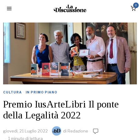
0
CULTURA
·
IN PRIMO PIANO
Premio IusArteLibri Il ponte
della Legalità 2022
giovedì, 21 Luglio 2022
di
Redazione
1 minuto di lettura