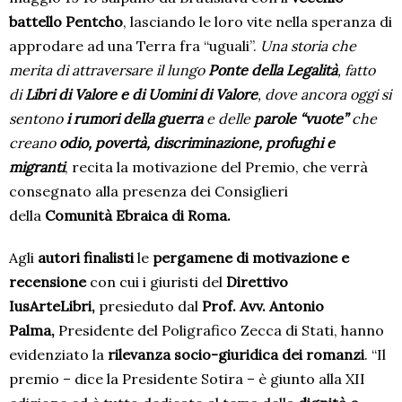
battello Pentcho
, lasciando le loro vite nella speranza di
approdare ad una Terra fra “uguali”.
Una storia che
merita di attraversare il lungo
Ponte della Legalità
, fatto
di
Libri di Valore e di Uomini di Valore
, dove ancora oggi si
sentono
i rumori della guerra
e delle
parole “vuote”
che
creano
odio, povertà, discriminazione, profughi e
migranti
, recita la motivazione del Premio, che verrà
consegnato alla presenza dei Consiglieri
della
Comunità Ebraica di Roma.
Agli
autori finalisti
le
pergamene di motivazione e
recensione
con cui i giuristi del
Direttivo
IusArteLibri,
presieduto dal
Prof. Avv. Antonio
Palma,
Presidente del Poligrafico Zecca di Stati, hanno
evidenziato la
rilevanza socio-giuridica dei romanzi
. “Il
premio – dice la Presidente Sotira – è giunto alla XII