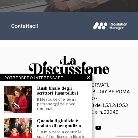
POTREBBERO INTERESSARTI
©
2026
- TUTTI I DIRITTI RISERVATI.
Rush finale degli
La Discussione S.r.l. – Piazza Capranica, 78 – 00186 ROMA
scrittori Iusartelibri
C.F. e P. IVA 15045971007
Il file rouge che lega i
personaggi dei nove
Registrazione Tribunale di Roma n. 3628 del 15/12/1953
romanzi…
La società editrice è iscritta al R.O.C. al n. 33049
Quando il giudizio è
malato di pregiudizio
“La mia parola contro la
sua” è l’undicesimo libro in…