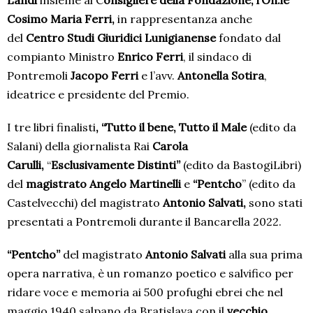
Landi
insieme al C
onsigliere della Fondazione, l’On.le
Cosimo Maria Ferri,
in rappresentanza anche
del
Centro Studi Giuridici Lunigianense
fondato dal
compianto Ministro
Enrico Ferri
, il sindaco di
Pontremoli
Jacopo Ferri
e l’avv.
Antonella Sotira
,
ideatrice e presidente del Premio.
I tre libri finalisti
, “Tutto il bene, Tutto il Male
(edito da
Salani) della giornalista Rai
Carola
Carulli,
“
Esclusivamente Distinti”
(edito da BastogiLibri)
del
magistrato Angelo Martinelli
e
“Pentcho
” (edito da
Castelvecchi) del magistrato
Antonio Salvati,
sono stati
presentati a Pontremoli durante il Bancarella 2022.
“Pentcho”
del magistrato
Antonio Salvati
alla sua prima
opera narrativa, è un romanzo poetico e salvifico per
ridare voce e memoria ai 500 profughi ebrei che nel
maggio 1940 salpano da Bratislava con il
vecchio