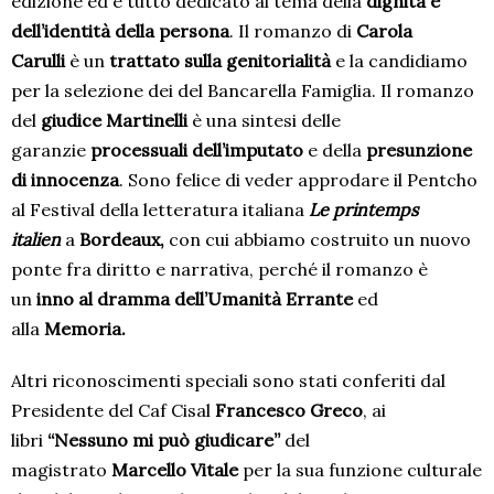
edizione ed è tutto dedicato al tema della
dignità e
dell’identità della persona
. Il romanzo di
Carola
Carulli
è un
trattato sulla genitorialità
e la candidiamo
per la selezione dei del Bancarella Famiglia. Il romanzo
del
giudice Martinelli
è una sintesi delle
garanzie
processuali dell’imputato
e della
presunzione
di innocenza
. Sono felice di veder approdare il Pentcho
al Festival della letteratura italiana
Le printemps
italien
a
Bordeaux,
con cui abbiamo costruito un nuovo
ponte fra diritto e narrativa, perché il romanzo è
un
inno al dramma dell’Umanità Errante
ed
alla
Memoria.
Altri riconoscimenti speciali sono stati conferiti dal
Presidente del Caf Cisal
Francesco Greco
, ai
libri
“Nessuno mi può giudicare”
del
magistrato
Marcello Vitale
per la sua funzione culturale