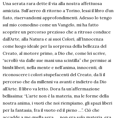
Una serata rara dette il via alla nostra affettuosa
amicizia. Sull’aereo di ritorno a Torino, lessi il libro d’un
fiato, riservandomi approfondimenti. Adesso lo tengo
sul mio comodino come un Vangelo, mi ha fatto
scoprire un percorso prezioso che a ritroso conduce
dall’Arte, alla Natura e ai suoi Colori, all’Innocenza
come luogo ideale per la sorpresa della bellezza del
Creato, al motore primo, a Dio che, come lei scrive,
“scrollò via dalle sue mani una scintilla” che permise ai
bimbi liberi, nella mente e nell’anima, innocenti, di
riconoscere i colori stupefacenti del Creato, da lì il
percorso che da millenni va avanti e indietro da Dio
all’Arte. Il libro va letto. Dora fa un’affermazione
bellissima: “L’arte non è la materia, ma le forme della
nostra anima, i vuoti che noi riempiamo, gli spazi liberi
per la fantasia, fra il vuoto ed il pieno …”. Ciò che
accadde a me quella sera, … non era solo materia, era