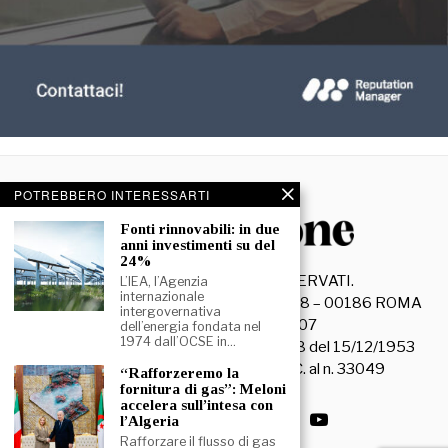
POTREBBERO INTERESSARTI
Fonti rinnovabili: in due
anni investimenti su del
24%
©
2026
- TUTTI I DIRITTI RISERVATI.
L’IEA, l’Agenzia
internazionale
La Discussione S.r.l. – Piazza Capranica, 78 – 00186 ROMA
intergovernativa
C.F. e P. IVA 15045971007
dell’energia fondata nel
1974 dall’OCSE in…
Registrazione Tribunale di Roma n. 3628 del 15/12/1953
La società editrice è iscritta al R.O.C. al n. 33049
“Rafforzeremo la
fornitura di gas”: Meloni
accelera sull’intesa con
l’Algeria
Rafforzare il flusso di gas