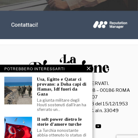
POTREBBERO INTERESSARTI
Usa, Egitto e Qatar ci
©
2026
- TUTTI I DIRITTI RISERVATI.
provano: a Doha capi di
Hamas, Idf fuori da
La Discussione S.r.l. – Piazza Capranica, 78 – 00186 ROMA
Gaza
C.F. e P. IVA 15045971007
La giunta militare degli
Registrazione Tribunale di Roma n. 3628 del 15/12/1953
Houti sostenuti dall’Iran ha
sferrato un…
La società editrice è iscritta al R.O.C. al n. 33049
Il soft power dietro le
storie d’amore turche
La Turchia nonostante
abbia ottenuto lo status di