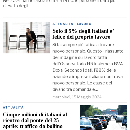
Nel 2024 hanno lasciato l’Italia 141.056 persone, il dato più
elevato degli…
ATTUALITÀ
·
LAVORO
Solo il 5% degli italiani e’
felice del proprio lavoro
Si fa sempre più fatica a trovare
nuovo personale. Questo il riassunto
dell’indagine sul lavoro fatta
dall’Osservatorio HR insieme a BVA
Doxa. Secondo i dati, l’88% delle
aziende e imprese italiane non trova
nuovo personale. Le cause del
divario tra domanda e…
mercoledì, 15 Maggio 2024
ATTUALITÀ
Cinque milioni di italiani al
rientro dal ponte del 25
aprile: traffico da bollino