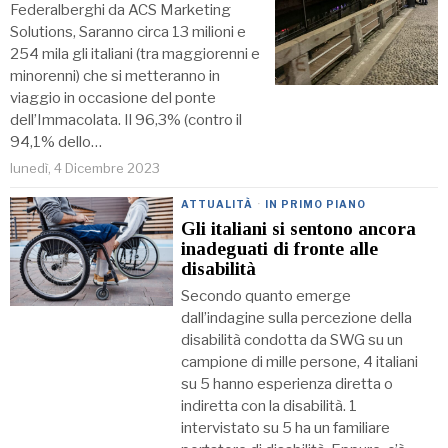
Federalberghi da ACS Marketing
Solutions, Saranno circa 13 milioni e
254 mila gli italiani (tra maggiorenni e
minorenni) che si metteranno in
viaggio in occasione del ponte
dell’Immacolata. Il 96,3% (contro il
94,1% dello…
lunedì, 4 Dicembre 2023
ATTUALITÀ
·
IN PRIMO PIANO
Gli italiani si sentono ancora
inadeguati di fronte alle
disabilità
Secondo quanto emerge
dall’indagine sulla percezione della
disabilità condotta da SWG su un
campione di mille persone, 4 italiani
su 5 hanno esperienza diretta o
indiretta con la disabilità. 1
intervistato su 5 ha un familiare