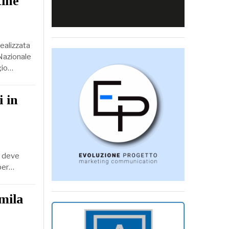
tine
realizzata
 Nazionale
ggio…
i in
, deve
 per…
mila