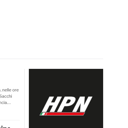
, nelle ore
 Sacchi
ncia.…