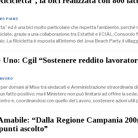
icicletta”, la bici realizzata con 800 lat
IMO PIANO
tta” ed è una bici molto particolare che rispetta l’ambiente, perché 
ciclate, grazie a una collaborazione tra Estathè e il CIAL, Consorzio
io. La Ricicletta è esposta all’interno del Jova Beach Party, il villa
Uno: Cgil “Sostenere reddito lavorator
LAVORO
o per domani al Mise tra sindacati e Amministrazione straordinaria di
 fatto positivo, ma il Ministero non può limitarsi ad offrire la sede
contro e, coordinandosi con quello del Lavoro, sostenere azioni utili
 Amabile: “Dalla Regione Campania 200
 punti ascolto”