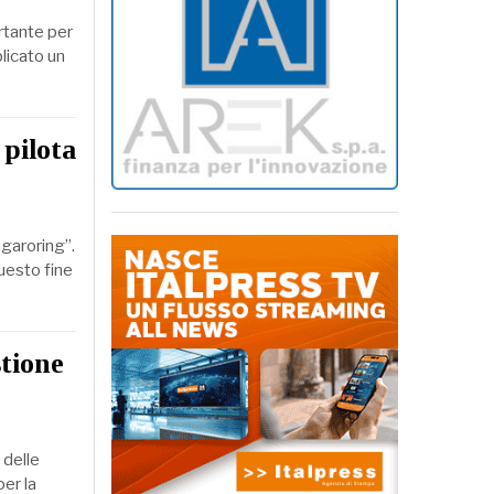
rtante per
licato un
 pilota
ngaroring”.
uesto fine
tione
 delle
er la