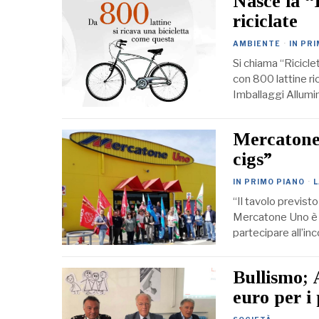
Nasce la “R
riciclate
AMBIENTE
·
IN PR
Si chiama “Ricicle
con 800 lattine ri
Imballaggi Allumin
Mercatone 
cigs”
IN PRIMO PIANO
·
“Il tavolo previst
Mercatone Uno è un
partecipare all’in
Bullismo;
euro per i