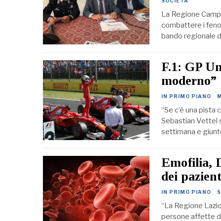
SOCIETÀ
La Regione Campa
combattere i feno
bando regionale di
F.1: GP Ung
moderno”
IN PRIMO PIANO
·
“Se c’è una pista 
Sebastian Vettel 
settimana e giunt
Emofilia, 
dei pazient
IN PRIMO PIANO
·
“La Regione Lazio
persone affette d