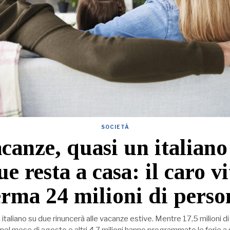
SOCIETÀ
canze, quasi un italiano
ue resta a casa: il caro vi
erma 24 milioni di perso
 italiano su due rinuncerà alle vacanze estive. Mentre 17,5 milioni d
 nel mese di agosto e altri 4,7 milioni hanno programmato le ferie 