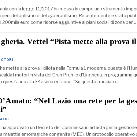
nia con la legge 11/2017 ha messo in campo uno strumento impo
meni del bullismo e del cyberbullismo. Recentemente è stato pubb
 200mila euro come risorse aggiuntive ai piani sociali di zona per…
heria. Vettel “Pista mette alla prova il
MOTORI
che mette alla prova il pilota nella Formula 1 moderna, questa è l’Hu
scalda i motori in vista del Gran Premio d’Ungheria, in programma q
o quest’anno alla 34esima edizione. “Su questo tracciato…
D’Amato: “Nel Lazio una rete per la ges
i”
SALUTE
 ha approvato un Decreto del Commissario ad acta per la gestione
a malattie emorragiche congenite (MEC). Un protocollo operativo p