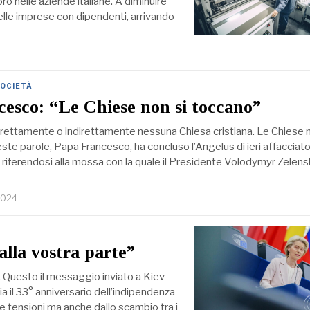
voro nelle aziende italiane. A diminuire
delle imprese con dipendenti, arrivando
OCIETÀ
esco: “Le Chiese non si toccano”
direttamente o indirettamente nessuna Chiesa cristiana. Le Chiese n
te parole, Papa Francesco, ha concluso l’Angelus di ieri affacciato
 riferendosi alla mossa con la quale il Presidente Volodymyr Zelensk
2024
lla vostra parte”
 Questo il messaggio inviato a Kiev
ia il 33° anniversario dell’indipendenza
e tensioni ma anche dallo scambio tra i