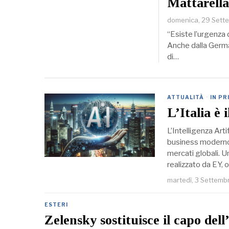
Mattarella
domenica, 29 Sett
“Esiste l’urgenza 
Anche dalla German
di…
ATTUALITÀ
·
IN PR
L’Italia è 
L’Intelligenza Ar
business moderno, 
mercati globali. U
realizzato da EY, 
martedì, 3 Settemb
ESTERI
Zelensky sostituisce il capo del