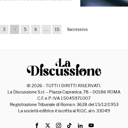
3
4
5
6
…
15
Successivo
©
2026
- TUTTI I DIRITTI RISERVATI.
La Discussione S.r.l. – Piazza Capranica, 78 – 00186 ROMA
C.F. e P. IVA 15045971007
Registrazione Tribunale di Roma n. 3628 del 15/12/1953
La società editrice è iscritta al R.O.C. al n. 33049