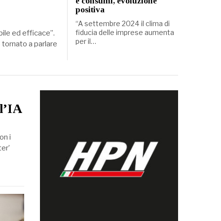
e consumi, evoluzione
positiva
“A settembre 2024 il clima di
fiducia delle imprese aumenta
ile ed efficace”.
per il…
è tornato a parlare
ll’IA
on i
ter’