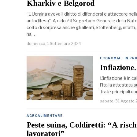
Kharkiv e Belgorod
“L’Ucraina aveva il diritto di difendersi e attaccare ne
autodifesa”. A dirlo è il Segretario Generale della Na
colto di sorpresa anche gli alleati, Stoltenberg, infatt
ha…
domenica, 1 Settembre 2024
ECONOMIA
·
IN PR
Inflazione.
L’inflazione è in c
l’Italia attestata s
Tra le principali 
sabato, 31 Agosto
AGROALIMENTARE
Peste suina, Coldiretti: “A risc
lavoratori”