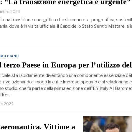
: “La transizione energetica è urgente”
embre 2024
di una transizione energetica che sia concreta, pragmatica, sostenib
ia, dove è in visita ufficiale, il Capo dello Stato Sergio Mattarella 
IMO PIANO
il terzo Paese in Europa per l’utilizzo de
tificiale sta rapidamente diventando una componente essenziale del
rivoluzionando il modo in cui le imprese operano e si relazionano c
no studio, che fa parte della prima edizione dell’’EY Italy AI Barome
offre…
re 2024
l’aeronautica. Vittime a