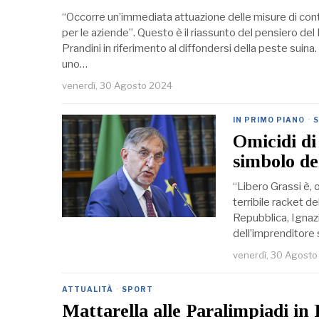
“Occorre un’immediata attuazione delle misure di cont
per le aziende”. Questo è il riassunto del pensiero del
Prandini in riferimento al diffondersi della peste suina
uno…
venerdì, 30 Agosto 2024
IN PRIMO PIANO
·
S
Omicidi di
simbolo del
“Libero Grassi è, 
terribile racket d
Repubblica, Ignazi
dell’imprenditore 
venerdì, 30 Agost
ATTUALITÀ
·
SPORT
Mattarella alle Paralimpiadi in