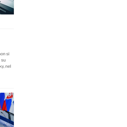
on si
 su
y, nel