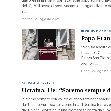
dati preliminari forniti dall’Istat sulle opportunità di la
del -0,1% il tasso di posti vacanti destagionalizzato 
al…
martedì, 27 Agosto 2024
IN PRIMO PIANO
·
S
Papa Franc
“Non sia abolita 
toccano”. Con ques
Piazza San Pietro,
giorno in…
lunedì, 26 Agosto 
ATTUALITÀ
·
ESTERI
Ucraina. Ue: “Saremo sempre da
“Saremo sempre con voi, fin quando sarà necessario”.
dall’Unione Europea nel giorno in cui l’Ucraina festegg
dall’Unione Sovietica, in una giornata segnata da nuov