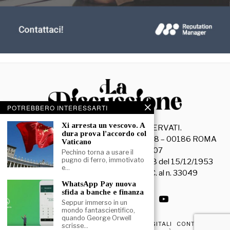
POTREBBERO INTERESSARTI
Xi arresta un vescovo. A
©
2026
- TUTTI I DIRITTI RISERVATI.
dura prova l’accordo col
La Discussione S.r.l. – Piazza Capranica, 78 – 00186 ROMA
Vaticano
C.F. e P. IVA 15045971007
Pechino torna a usare il
pugno di ferro, immotivato
Registrazione Tribunale di Roma n. 3628 del 15/12/1953
e…
La società editrice è iscritta al R.O.C. al n. 33049
WhatsApp Pay nuova
sfida a banche e finanza
Seppur immerso in un
mondo fantascientifico,
quando George Orwell
PRIVACY & COOKIE POLICY
EDIZIONI DIGITALI
CONTATTI
scrisse…