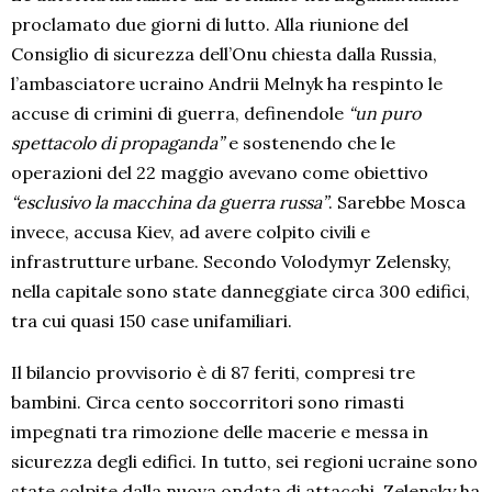
proclamato due giorni di lutto. Alla riunione del
Consiglio di sicurezza dell’Onu chiesta dalla Russia,
l’ambasciatore ucraino Andrii Melnyk ha respinto le
accuse di crimini di guerra, definendole
“un puro
spettacolo di propaganda”
e sostenendo che le
operazioni del 22 maggio avevano come obiettivo
“esclusivo la macchina da guerra russa”
. Sarebbe Mosca
invece, accusa Kiev, ad avere colpito civili e
infrastrutture urbane. Secondo Volodymyr Zelensky,
nella capitale sono state danneggiate circa 300 edifici,
tra cui quasi 150 case unifamiliari.
Il bilancio provvisorio è di 87 feriti, compresi tre
bambini. Circa cento soccorritori sono rimasti
impegnati tra rimozione delle macerie e messa in
sicurezza degli edifici. In tutto, sei regioni ucraine sono
state colpite dalla nuova ondata di attacchi. Zelensky ha