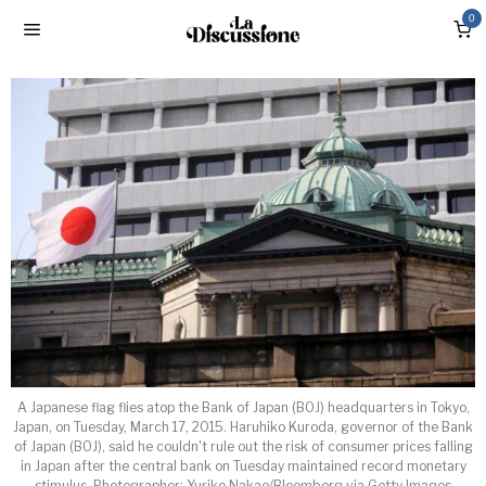
0
A Japanese flag flies atop the Bank of Japan (BOJ) headquarters in Tokyo,
Japan, on Tuesday, March 17, 2015. Haruhiko Kuroda, governor of the Bank
of Japan (BOJ), said he couldn't rule out the risk of consumer prices falling
in Japan after the central bank on Tuesday maintained record monetary
stimulus. Photographer: Yuriko Nakao/Bloomberg via Getty Images