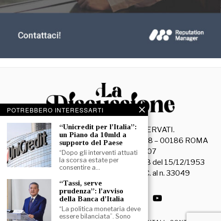
POTREBBERO INTERESSARTI
“Unicredit per l’Italia”:
©
2026
- TUTTI I DIRITTI RISERVATI.
un Piano da 10mld a
La Discussione S.r.l. – Piazza Capranica, 78 – 00186 ROMA
supporto del Paese
C.F. e P. IVA 15045971007
“Dopo gli interventi attuati
la scorsa estate per
Registrazione Tribunale di Roma n. 3628 del 15/12/1953
consentire a…
La società editrice è iscritta al R.O.C. al n. 33049
“Tassi, serve
prudenza”: l’avviso
della Banca d’Italia
“La politica monetaria deve
essere bilanciata”. Sono