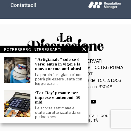
POTREBBERO INTERESSARTI
“Artigianale” solo se è
©
2026
- TUTTI I DIRITTI RISERVATI.
vero: entra in vigore la
La Discussione S.r.l. – Piazza Capranica, 78 – 00186 ROMA
nuova norma anti-abusi
C.F. e P. IVA 15045971007
La parola “artigianale” non
potrà più essere usata con
Registrazione Tribunale di Roma n. 3628 del 15/12/1953
leggerezza,…
La società editrice è iscritta al R.O.C. al n. 33049
‘Tax Day’ pesante per
imprese e autonomi: 50
mld
La scorsa settimana è
stata caratterizzata da un
PRIVACY & COOKIE POLICY
EDIZIONI DIGITALI
CONTATTI
periodo nero…
DICHIARAZIONE DI ACCESSIBILITÀ